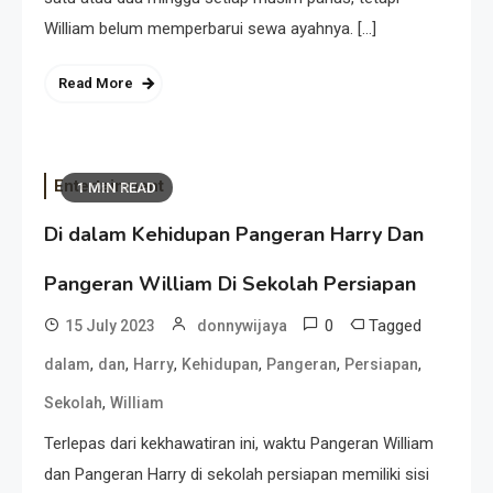
William belum memperbarui sewa ayahnya. […]
Read More
Entertainment
1 MIN READ
Di dalam Kehidupan Pangeran Harry Dan
Pangeran William Di Sekolah Persiapan
0
Tagged
15 July 2023
donnywijaya
,
,
,
,
,
,
dalam
dan
Harry
Kehidupan
Pangeran
Persiapan
,
Sekolah
William
Terlepas dari kekhawatiran ini, waktu Pangeran William
dan Pangeran Harry di sekolah persiapan memiliki sisi