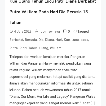
Kue Ulang Tahun Lucu Putri Diana Berbakat
Putra William Pada Hari Dia Berusia 13
Tahun
0
Tagged
4 July 2023
donnywijaya
,
,
,
,
,
,
,
,
Berbakat
Berusia
Dia
Diana
Hari
Kue
Lucu
pada
,
,
,
,
Putra
Putri
Tahun
Ulang
William
Terlepas dari warisan kerajaan mereka, Pangeran
William dan Pangeran Harry memiliki pendidikan yang
relatif regular. William menyimpan foto-foto
supermodel yang melamun, tetapi sedikit yang dia tahu,
ibunya akan menggunakan informasi itu untuk sebuah
lelucon. Dalam sebuah wawancara tahun 2017 untuk
“Diana, Our Mom: Her Life and Legacy,” Pangeran Wales
mengingat kejadian yang sangat memalukan: “Tepat […]