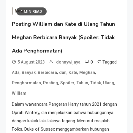
News
1 MIN READ
Posting William dan Kate di Ulang Tahun
Meghan Berbicara Banyak (Spoiler: Tidak
Ada Penghormatan)
0
Tagged
5 August 2023
donnywijaya
,
,
,
,
,
,
Ada
Banyak
Berbicara
dan
Kate
Meghan
,
,
,
,
,
,
Penghormatan
Posting
Spoiler
Tahun
Tidak
Ulang
William
Dalam wawancara Pangeran Harry tahun 2021 dengan
Oprah Winfrey, dia menjelaskan bahwa hubungannya
dengan kakak laki-lakinya tegang. Menurut majalah
Folks, Duke of Sussex menggambarkan hubungan