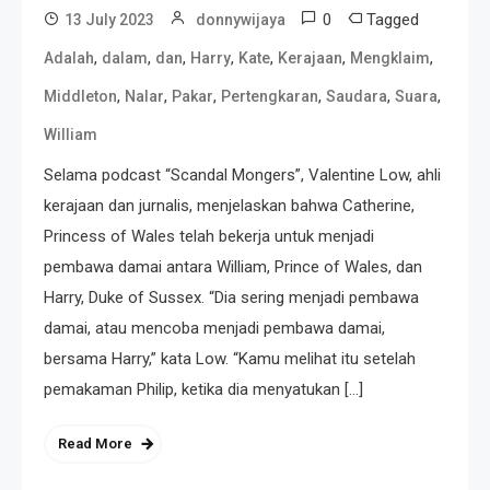
0
Tagged
13 July 2023
donnywijaya
,
,
,
,
,
,
,
Adalah
dalam
dan
Harry
Kate
Kerajaan
Mengklaim
,
,
,
,
,
,
Middleton
Nalar
Pakar
Pertengkaran
Saudara
Suara
William
Selama podcast “Scandal Mongers”, Valentine Low, ahli
kerajaan dan jurnalis, menjelaskan bahwa Catherine,
Princess of Wales telah bekerja untuk menjadi
pembawa damai antara William, Prince of Wales, dan
Harry, Duke of Sussex. “Dia sering menjadi pembawa
damai, atau mencoba menjadi pembawa damai,
bersama Harry,” kata Low. “Kamu melihat itu setelah
pemakaman Philip, ketika dia menyatukan […]
Read More