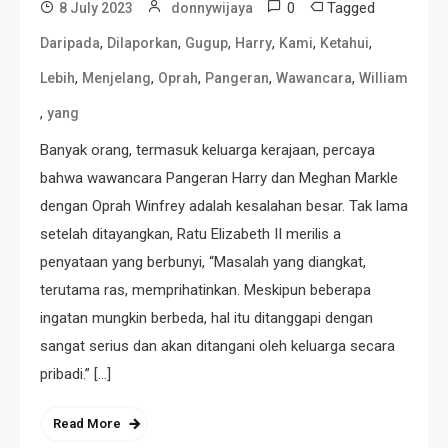
0
Tagged
8 July 2023
donnywijaya
,
,
,
,
,
,
Daripada
Dilaporkan
Gugup
Harry
Kami
Ketahui
,
,
,
,
,
Lebih
Menjelang
Oprah
Pangeran
Wawancara
William
,
yang
Banyak orang, termasuk keluarga kerajaan, percaya
bahwa wawancara Pangeran Harry dan Meghan Markle
dengan Oprah Winfrey adalah kesalahan besar. Tak lama
setelah ditayangkan, Ratu Elizabeth II merilis a
penyataan yang berbunyi, “Masalah yang diangkat,
terutama ras, memprihatinkan. Meskipun beberapa
ingatan mungkin berbeda, hal itu ditanggapi dengan
sangat serius dan akan ditangani oleh keluarga secara
pribadi.” […]
Read More