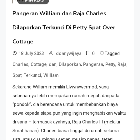
1 MIN READ
Pangeran William dan Raja Charles
Dilaporkan Terkunci Di Petty Spat Over
Cottage
0
Tagged
18 July 2023
donnywijaya
,
,
,
,
,
,
,
Charles
Cottage
dan
Dilaporkan
Pangeran
Petty
Raja
,
,
Spat
Terkunci
William
Sekarang William memiliki Llwynywermod, yang
sebenarnya lebih merupakan rumah megah daripada
“pondok”, dia berencana untuk membebankan biaya
sewa kepada siapa pun yang ingin menghabiskan waktu
di sana – termasuk ayahnya, Raja Charles III (melalui
Surat harian). Charles biasa tinggal di rumah selama
satu atau dua minggu setiap musim panas, tetapi