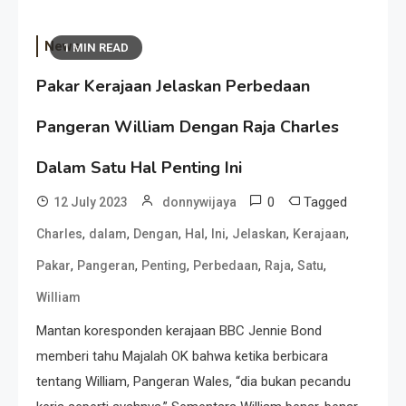
News
1 MIN READ
Pakar Kerajaan Jelaskan Perbedaan
Pangeran William Dengan Raja Charles
Dalam Satu Hal Penting Ini
0
Tagged
12 July 2023
donnywijaya
,
,
,
,
,
,
,
Charles
dalam
Dengan
Hal
Ini
Jelaskan
Kerajaan
,
,
,
,
,
,
Pakar
Pangeran
Penting
Perbedaan
Raja
Satu
William
Mantan koresponden kerajaan BBC Jennie Bond
memberi tahu Majalah OK bahwa ketika berbicara
tentang William, Pangeran Wales, “dia bukan pecandu