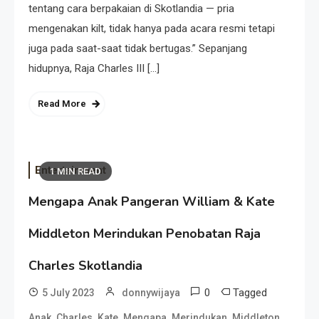
tentang cara berpakaian di Skotlandia — pria
mengenakan kilt, tidak hanya pada acara resmi tetapi
juga pada saat-saat tidak bertugas.” Sepanjang
hidupnya, Raja Charles III […]
Read More
Entertainment
1 MIN READ
Mengapa Anak Pangeran William & Kate
Middleton Merindukan Penobatan Raja
Charles Skotlandia
0
Tagged
5 July 2023
donnywijaya
,
,
,
,
,
,
Anak
Charles
Kate
Mengapa
Merindukan
Middleton