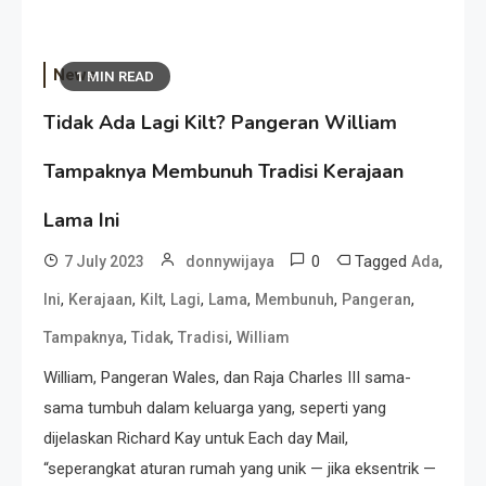
News
1 MIN READ
Tidak Ada Lagi Kilt? Pangeran William
Tampaknya Membunuh Tradisi Kerajaan
Lama Ini
0
Tagged
,
7 July 2023
donnywijaya
Ada
,
,
,
,
,
,
,
Ini
Kerajaan
Kilt
Lagi
Lama
Membunuh
Pangeran
,
,
,
Tampaknya
Tidak
Tradisi
William
William, Pangeran Wales, dan Raja Charles III sama-
sama tumbuh dalam keluarga yang, seperti yang
dijelaskan Richard Kay untuk Each day Mail,
“seperangkat aturan rumah yang unik — jika eksentrik —