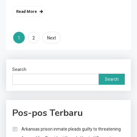
Read More
Posts
1
2
Next
pagination
Search
Search
Pos-pos Terbaru
Arkansas prison inmate pleads guilty to threatening