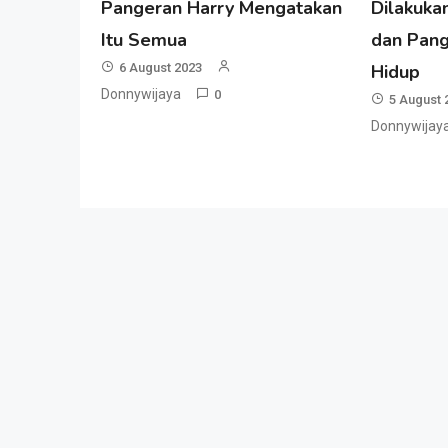
Pangeran Harry Mengatakan
Dilakuka
Itu Semua
dan Pang
6 August 2023
Hidup
Donnywijaya
0
5 August 
Donnywijay