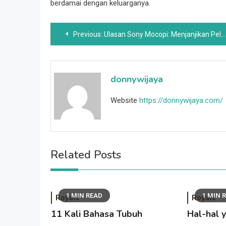
berdamai dengan keluarganya.
Post
Previous:
Ulasan Sony Mocopi: Menjanjikan Pelacakan VR Mocap Dengan Fungsi Terbatas
navigation
donnywijaya
Website
https://donnywijaya.com/
Related Posts
1 MIN READ
1 MIN 
Royals
Royals
11 Kali Bahasa Tubuh
Hal-hal 