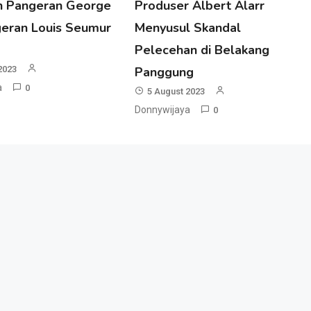
n Pangeran George
Produser Albert Alarr
eran Louis Seumur
Menyusul Skandal
Pelecehan di Belakang
2023
Panggung
a
0
5 August 2023
Donnywijaya
0