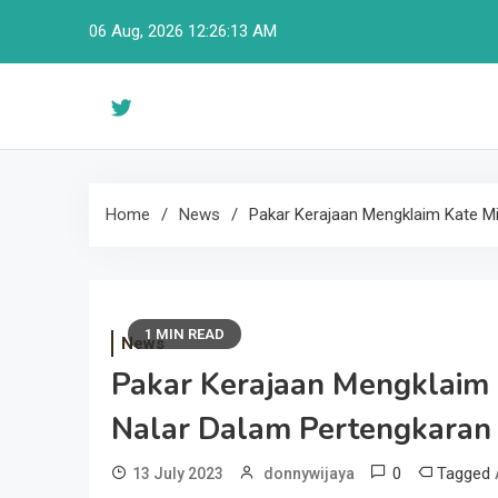
Skip
06 Aug, 2026
12:26:14 AM
to
content
Home
News
Pakar Kerajaan Mengklaim Kate Mi
1 MIN READ
News
Pakar Kerajaan Mengklaim 
Nalar Dalam Pertengkaran
0
Tagged
13 July 2023
donnywijaya