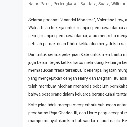
,
,
,
,
,
Nalar
Pakar
Pertengkaran
Saudara
Suara
William
Selama podcast “Scandal Mongers”, Valentine Low, ah
Wales telah bekerja untuk menjadi pembawa damai ant
sering menjadi pembawa damai, atau mencoba menjad
setelah pemakaman Philip, ketika dia menyatukan sa
Dan untuk semua pekerjaan Kate untuk membantu menj
juga berdiri tegak ketika harus melindungi keluarga
memasukkan frasa tersebut. “beberapa ingatan mun
yang mengejutkan dengan Harry dan Meghan. Itu ad
telah membuat Meghan menangis sebelum pernikahan
bahwa seseorang dalam keluarga berspekulasi tentan
Kate jelas tidak mampu memperbaiki hubungan antara sa
penobatan Raja Charles III, dan Harry pergi secepat 
mampu menyatukan kembali saudara-saudara itu. Be