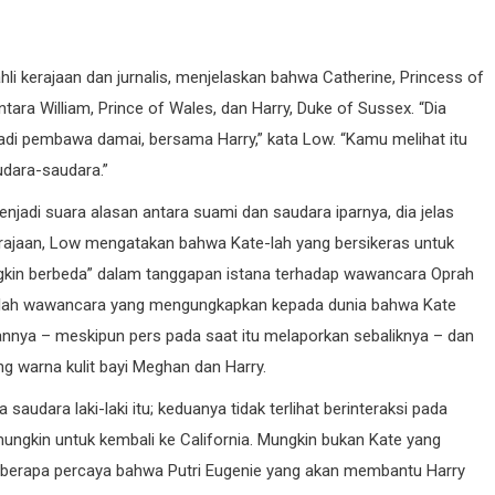
li kerajaan dan jurnalis, menjelaskan bahwa Catherine, Princess of
ara William, Prince of Wales, dan Harry, Duke of Sussex. “Dia
i pembawa damai, bersama Harry,” kata Low. “Kamu melihat itu
udara-saudara.”
adi suara alasan antara suami dan saudara iparnya, dia jelas
 kerajaan, Low mengatakan bahwa Kate-lah yang bersikeras untuk
gkin berbeda” dalam tanggapan istana terhadap wawancara Oprah
alah wawancara yang mengungkapkan kepada dunia bahwa Kate
nya – meskipun pers pada saat itu melaporkan sebaliknya – dan
g warna kulit bayi Meghan dan Harry.
udara laki-laki itu; keduanya tidak terlihat berinteraksi pada
mungkin untuk kembali ke California. Mungkin bukan Kate yang
berapa percaya bahwa Putri Eugenie yang akan membantu Harry