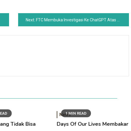
Next:
FTC Membuka Investigasi Ke ChatGPT Atas Kekhawatiran Bahaya Konsumen
READ
1 MIN READ
News
yang Tidak Bisa
Days Of Our Lives Membakar