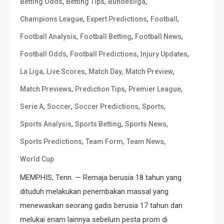
,
,
,
Betting Odds
Betting Tips
Bundesliga
,
,
,
Champions League
Expert Predictions
Football
,
,
,
Football Analysis
Football Betting
Football News
,
,
,
Football Odds
Football Predictions
Injury Updates
,
,
,
,
La Liga
Live Scores
Match Day
Match Preview
,
,
,
Match Previews
Prediction Tips
Premier League
,
,
,
,
Serie A
Soccer
Soccer Predictions
Sports
,
,
,
Sports Analysis
Sports Betting
Sports News
,
,
,
Sports Predictions
Team Form
Team News
World Cup
MEMPHIS, Tenn. — Remaja berusia 18 tahun yang
dituduh melakukan penembakan massal yang
menewaskan seorang gadis berusia 17 tahun dan
melukai enam lainnya sebelum pesta prom di