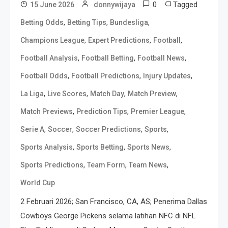
0
Tagged
15 June 2026
donnywijaya
,
,
,
Betting Odds
Betting Tips
Bundesliga
,
,
,
Champions League
Expert Predictions
Football
,
,
,
Football Analysis
Football Betting
Football News
,
,
,
Football Odds
Football Predictions
Injury Updates
,
,
,
,
La Liga
Live Scores
Match Day
Match Preview
,
,
,
Match Previews
Prediction Tips
Premier League
,
,
,
,
Serie A
Soccer
Soccer Predictions
Sports
,
,
,
Sports Analysis
Sports Betting
Sports News
,
,
,
Sports Predictions
Team Form
Team News
World Cup
2 Februari 2026; San Francisco, CA, AS; Penerima Dallas
Cowboys George Pickens selama latihan NFC di NFL