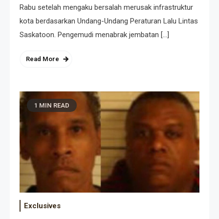
Rabu setelah mengaku bersalah merusak infrastruktur
kota berdasarkan Undang-Undang Peraturan Lalu Lintas
Saskatoon. Pengemudi menabrak jembatan […]
Read More
1 MIN READ
Exclusives