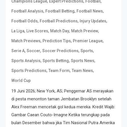
,
,
,
Champions League
Expert Predictions
Football
,
,
,
Football Analysis
Football Betting
Football News
,
,
,
Football Odds
Football Predictions
Injury Updates
,
,
,
,
La Liga
Live Scores
Match Day
Match Preview
,
,
,
Match Previews
Prediction Tips
Premier League
,
,
,
,
Serie A
Soccer
Soccer Predictions
Sports
,
,
,
Sports Analysis
Sports Betting
Sports News
,
,
,
Sports Predictions
Team Form
Team News
World Cup
19 Juni 2026; New York, AS; Penggemar AS merayakan
di pesta menonton taman Jembatan Brooklyn setelah
Alex Freeman mencetak gol kedua mereka. Kredit Wajib:
Gambar Caean Couto-Imagne Ketika terungkap pada
bulan Desember bahwa jika Tim Nasional Putra Amerika