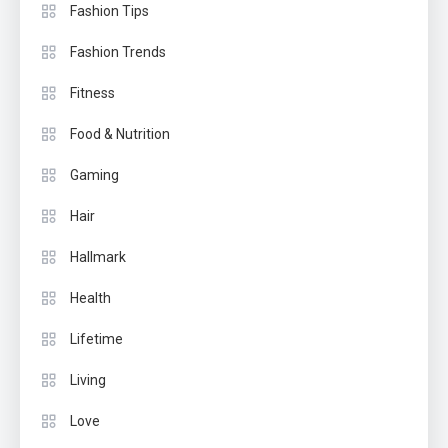
Fashion Tips
Fashion Trends
Fitness
Food & Nutrition
Gaming
Hair
Hallmark
Health
Lifetime
Living
Love