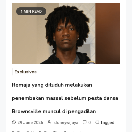
1 MIN READ
Exclusives
Remaja yang dituduh melakukan
penembakan massal sebelum pesta dansa
Brownsville muncul di pengadilan
0
Tagged
29 June 2026
donnywijaya