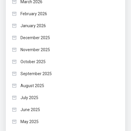
March 2026
February 2026
January 2026
December 2025
November 2025
October 2025
September 2025
August 2025
July 2025
June 2025
May 2025