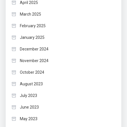
April 2025
March 2025
February 2025
January 2025
December 2024
November 2024
October 2024
August 2023
July 2023
June 2023
May 2023