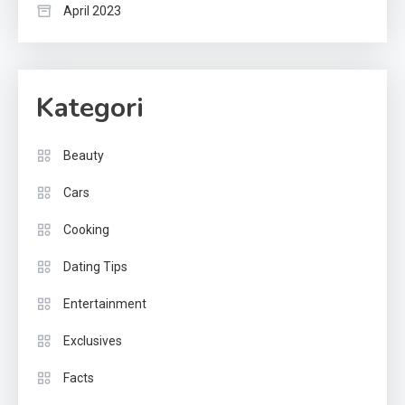
April 2023
Kategori
Beauty
Cars
Cooking
Dating Tips
Entertainment
Exclusives
Facts