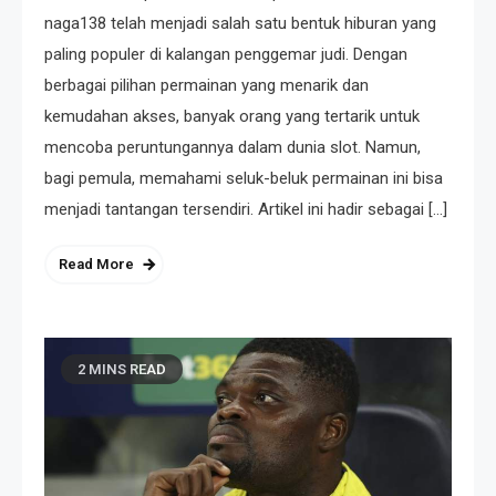
naga138 telah menjadi salah satu bentuk hiburan yang
paling populer di kalangan penggemar judi. Dengan
berbagai pilihan permainan yang menarik dan
kemudahan akses, banyak orang yang tertarik untuk
mencoba peruntungannya dalam dunia slot. Namun,
bagi pemula, memahami seluk-beluk permainan ini bisa
menjadi tantangan tersendiri. Artikel ini hadir sebagai […]
Read More
2 MINS READ