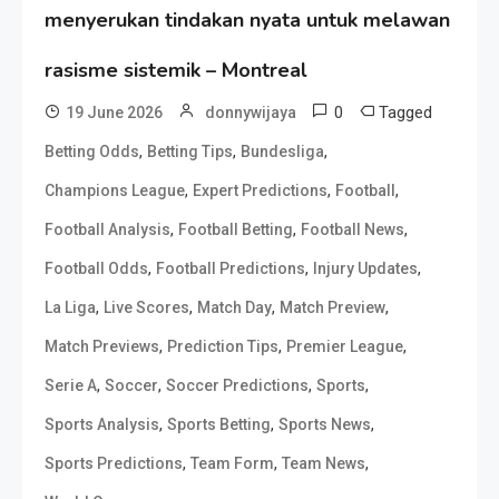
menyerukan tindakan nyata untuk melawan
rasisme sistemik – Montreal
0
Tagged
19 June 2026
donnywijaya
,
,
,
Betting Odds
Betting Tips
Bundesliga
,
,
,
Champions League
Expert Predictions
Football
,
,
,
Football Analysis
Football Betting
Football News
,
,
,
Football Odds
Football Predictions
Injury Updates
,
,
,
,
La Liga
Live Scores
Match Day
Match Preview
,
,
,
Match Previews
Prediction Tips
Premier League
,
,
,
,
Serie A
Soccer
Soccer Predictions
Sports
,
,
,
Sports Analysis
Sports Betting
Sports News
,
,
,
Sports Predictions
Team Form
Team News