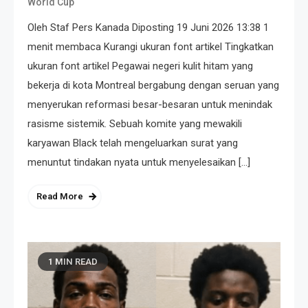
World Cup
Oleh Staf Pers Kanada Diposting 19 Juni 2026 13:38 1
menit membaca Kurangi ukuran font artikel Tingkatkan
ukuran font artikel Pegawai negeri kulit hitam yang
bekerja di kota Montreal bergabung dengan seruan yang
menyerukan reformasi besar-besaran untuk menindak
rasisme sistemik. Sebuah komite yang mewakili
karyawan Black telah mengeluarkan surat yang
menuntut tindakan nyata untuk menyelesaikan […]
Read More
1 MIN READ