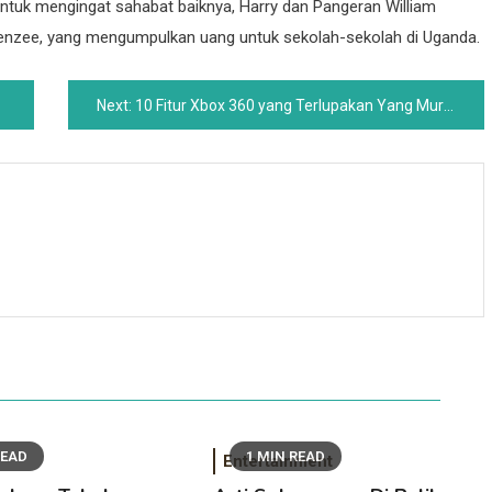
Untuk mengingat sahabat baiknya, Harry dan Pangeran William
benzee, yang mengumpulkan uang untuk sekolah-sekolah di Uganda.
Next:
10 Fitur Xbox 360 yang Terlupakan Yang Murni Nostalgia
READ
1 MIN READ
Entertainment