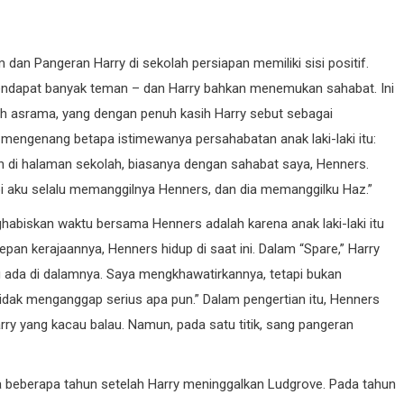
m dan Pangeran Harry di sekolah persiapan memiliki sisi positif.
mendapat banyak teman – dan Harry bahkan menemukan sahabat. Ini
h asrama, yang dengan penuh kasih Harry sebut sebagai
 mengenang betapa istimewanya persahabatan anak laki-laki itu:
aran di halaman sekolah, biasanya dengan sahabat saya, Henners.
pi aku selalu memanggilnya Henners, dan dia memanggilku Haz.”
habiskan waktu bersama Henners adalah karena anak laki-laki itu
pan kerajaannya, Henners hidup di saat ini. Dalam “Spare,” Harry
 ada di dalamnya. Saya mengkhawatirkannya, tetapi bukan
idak menganggap serius apa pun.” Dalam pengertian itu, Henners
y yang kacau balau. Namun, pada satu titik, sang pangeran
beberapa tahun setelah Harry meninggalkan Ludgrove. Pada tahun