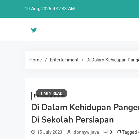
Skip
10 Aug, 2026
4:42:44 AM
to
content
Home
Entertainment
Di Dalam Kehidupan Pange
1 MIN READ
Entertainment
Di Dalam Kehidupan Pange
Di Sekolah Persiapan
0
Tagged
15 July 2023
donnywijaya