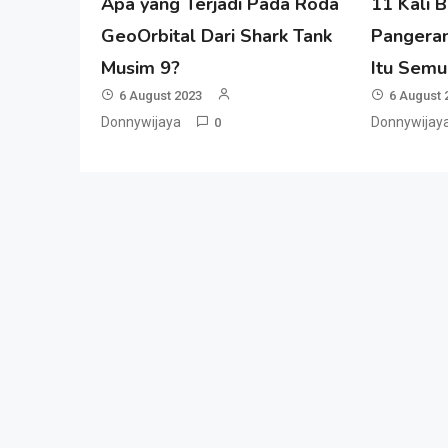
Apa yang Terjadi Pada Roda
11 Kali 
GeoOrbital Dari Shark Tank
Pangera
Musim 9?
Itu Semu
6 August 2023
6 August 
Donnywijaya
Donnywijay
0