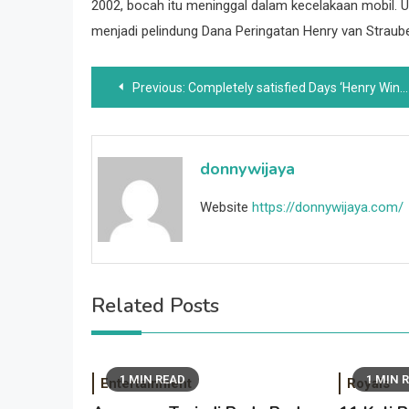
2002, bocah itu meninggal dalam kecelakaan mobil. 
menjadi pelindung Dana Peringatan Henry van Strau
Post
Previous:
Completely satisfied Days ‘Henry Winkler Hampir Mendapatkan Peran John Travolta Dalam Grease
navigation
donnywijaya
Website
https://donnywijaya.com/
Related Posts
1 MIN READ
1 MIN 
Entertainment
Royals