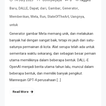
0
Tagged
14 July 2023
donnywijaya
,
,
,
,
,
,
Baru
DALLE
Dapat
dari
Gambar
Generator
,
,
,
,
,
Memberikan
Meta
Run
StateOfTheArt
Uangnya
untuk
Generator gambar Meta memang unik, dan melakukan
banyak hal dengan sangat baik, tetapi ini jauh dari satu-
satunya permainan di kota. Alat serupa telah ada untuk
sementara waktu sekarang, dan sebagian besar pemain
utama memilikinya dalam beberapa bentuk. DALL-E
OpenAI menjadi berita utama tahun lalu, muncul dalam
beberapa bentuk, dan memiliki banyak pengikut.
Mannequin GPT-4 perusahaan […]
Read More