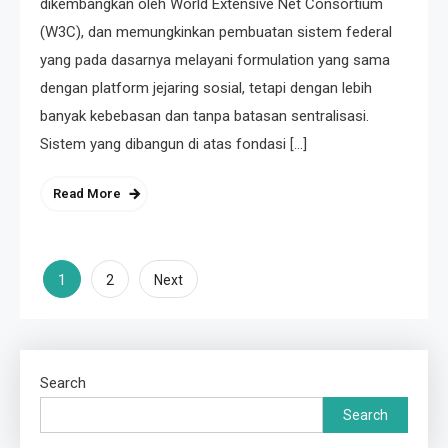
dikembangkan oleh World Extensive Net Consortium
(W3C), dan memungkinkan pembuatan sistem federal
yang pada dasarnya melayani formulation yang sama
dengan platform jejaring sosial, tetapi dengan lebih
banyak kebebasan dan tanpa batasan sentralisasi.
Sistem yang dibangun di atas fondasi […]
Read More
Posts
1
2
Next
pagination
Search
Search