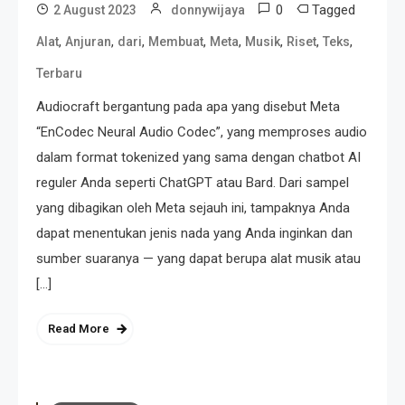
0
Tagged
2 August 2023
donnywijaya
,
,
,
,
,
,
,
,
Alat
Anjuran
dari
Membuat
Meta
Musik
Riset
Teks
Terbaru
Audiocraft bergantung pada apa yang disebut Meta
“EnCodec Neural Audio Codec”, yang memproses audio
dalam format tokenized yang sama dengan chatbot AI
reguler Anda seperti ChatGPT atau Bard. Dari sampel
yang dibagikan oleh Meta sejauh ini, tampaknya Anda
dapat menentukan jenis nada yang Anda inginkan dan
sumber suaranya — yang dapat berupa alat musik atau
[…]
Read More