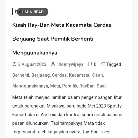
News
1 MIN READ
Kisah Ray-Ban Meta Kacamata Cerdas
Berjuang Saat Pemilik Berhenti
Menggunakannya
0
Tagged
3 August 2023
donnywijaya
,
,
,
,
,
Berhenti
Berjuang
Cerdas
Kacamata
Kisah
,
,
,
,
Menggunakannya
Meta
Pemilik
RayBan
Saat
Meta telah menjadi lamban dalam pengembangan fitur
untuk perangkat. Misalnya, baru pada Mei 2023 Spotify
Faucet tiba di Android dan kontrol suara untuk balasan
pesan diluncurkan. Tapi tampaknya Meta tidak
terpengaruh oleh kegagalan nyata Ray-Ban Tales.