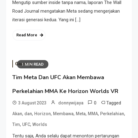
Mengutip sumber inside tanpa nama, laporan The Wall
Road Journal mengatakan Meta sedang mengerjakan
iterasi generasi kedua. Yang ini […]
Read More
Gaming
1 MIN READ
Tim Meta Dan UFC Akan Membawa
Perkelahian MMA Ke Horizon Worlds VR
0
Tagged
3 August 2023
donnywijaya
,
,
,
,
,
,
,
Akan
dan
Horizon
Membawa
Meta
MMA
Perkelahian
,
,
Tim
UFC
Worlds
Tentu saja, Anda selalu dapat menonton pertarungan