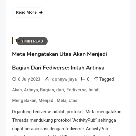
Read More
Technology
1 MIN READ
Meta Mengatakan Utas Akan Menjadi
Bagian Dari Fediverse: Inilah Artinya
0
Tagged
6 July 2023
donnywijaya
,
,
,
,
,
,
Akan
Artinya
Bagian
dari
Fediverse
Inilah
,
,
,
Mengatakan
Menjadi
Meta
Utas
Di jantung fediverse adalah protokol. Meta mengatakan
Threads mendukung protokol “ActivityPub” sehingga
dapat berasimilasi dengan fediverse. ActivityPub