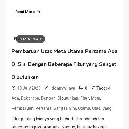
Read More
News
1 MIN READ
Pembaruan Utas Meta Utama Pertama Ada
Di Sini Dengan Beberapa Fitur yang Sangat
Dibutuhkan
0
Tagged
18 July 2023
donnywijaya
,
,
,
,
,
,
Ada
Beberapa
Dengan
Dibutuhkan
Fitur
Meta
,
,
,
,
,
,
Pembaruan
Pertama
Sangat
Sini
Utama
Utas
yang
Fitur penting lainnya yang hadir di Threads adalah
terjemahan pos otomatis. Namun, itu tidak bekerja