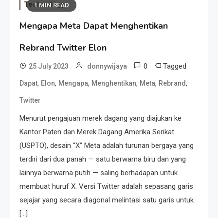
Technology
1 MIN READ
Mengapa Meta Dapat Menghentikan
Rebrand Twitter Elon
0
Tagged
25 July 2023
donnywijaya
,
,
,
,
,
,
Dapat
Elon
Mengapa
Menghentikan
Meta
Rebrand
Twitter
Menurut pengajuan merek dagang yang diajukan ke
Kantor Paten dan Merek Dagang Amerika Serikat
(USPTO), desain “X” Meta adalah turunan bergaya yang
terdiri dari dua panah — satu berwarna biru dan yang
lainnya berwarna putih — saling berhadapan untuk
membuat huruf X. Versi Twitter adalah sepasang garis
sejajar yang secara diagonal melintasi satu garis untuk
[…]