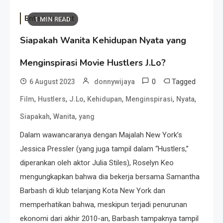
Entertainment
1 MIN READ
Siapakah Wanita Kehidupan Nyata yang
Menginspirasi Movie Hustlers J.Lo?
0
Tagged
6 August 2023
donnywijaya
,
,
,
,
,
,
Film
Hustlers
J.Lo
Kehidupan
Menginspirasi
Nyata
,
,
Siapakah
Wanita
yang
Dalam wawancaranya dengan Majalah New York’s
Jessica Pressler (yang juga tampil dalam “Hustlers,”
diperankan oleh aktor Julia Stiles), Roselyn Keo
mengungkapkan bahwa dia bekerja bersama Samantha
Barbash di klub telanjang Kota New York dan
memperhatikan bahwa, meskipun terjadi penurunan
ekonomi dari akhir 2010-an, Barbash tampaknya tampil