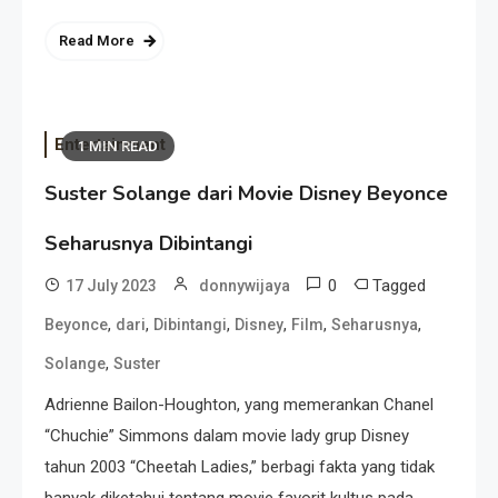
Read More
Entertainment
1 MIN READ
Suster Solange dari Movie Disney Beyonce
Seharusnya Dibintangi
0
Tagged
17 July 2023
donnywijaya
,
,
,
,
,
,
Beyonce
dari
Dibintangi
Disney
Film
Seharusnya
,
Solange
Suster
Adrienne Bailon-Houghton, yang memerankan Chanel
“Chuchie” Simmons dalam movie lady grup Disney
tahun 2003 “Cheetah Ladies,” berbagi fakta yang tidak