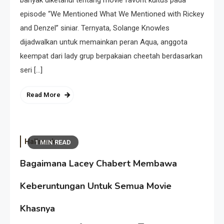
banyak diketahui tentang movie favorit kultus pada
episode “We Mentioned What We Mentioned with Rickey
and Denzel” siniar. Ternyata, Solange Knowles
dijadwalkan untuk memainkan peran Aqua, anggota
keempat dari lady grup berpakaian cheetah berdasarkan
seri […]
Read More
Hallmark
1 MIN READ
Bagaimana Lacey Chabert Membawa
Keberuntungan Untuk Semua Movie
Khasnya