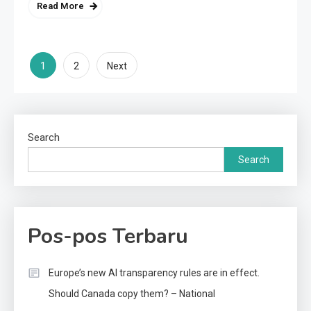
Read More
Posts
1
2
Next
pagination
Search
Search
Pos-pos Terbaru
Europe’s new AI transparency rules are in effect.
Should Canada copy them? – National