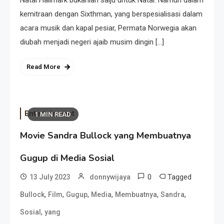
Natal Hallmark bukanlah salju untuk Natal. Namun dalam
kemitraan dengan Sixthman, yang berspesialisasi dalam
acara musik dan kapal pesiar, Permata Norwegia akan
diubah menjadi negeri ajaib musim dingin […]
Read More
Entertainment
1 MIN READ
Movie Sandra Bullock yang Membuatnya
Gugup di Media Sosial
0
Tagged
13 July 2023
donnywijaya
,
,
,
,
,
,
Bullock
Film
Gugup
Media
Membuatnya
Sandra
,
Sosial
yang