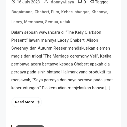
0
Tagged
16 July 2023
donnywijaya
,
,
,
,
,
Bagaimana
Chabert
Film
Keberuntungan
Khasnya
,
,
,
Lacey
Membawa
Semua
untuk
Dalam sebuah wawancara di “The Kelly Clarkson
Present,” lawan mainnya Lacey Chabert, Alison
Sweeney, dan Autumn Reeser mendiskusikan elemen
magis dari trilogi “The Marriage ceremony Veil”. Ketika
pembawa acara bertanya kepada Chabert apakah dia
percaya pada sihir, bintang Hallmark yang produktif itu
menjawab, “Saya percaya dan saya percaya pada jimat
keberuntungan.” Dia kemudian menjelaskan bahwa […]
Read More