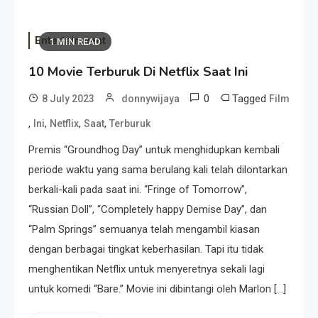
Entertainment
1 MIN READ
10 Movie Terburuk Di Netflix Saat Ini
0
Tagged
8 July 2023
donnywijaya
Film
,
,
,
,
Ini
Netflix
Saat
Terburuk
Premis “Groundhog Day” untuk menghidupkan kembali
periode waktu yang sama berulang kali telah dilontarkan
berkali-kali pada saat ini. “Fringe of Tomorrow”,
“Russian Doll”, “Completely happy Demise Day”, dan
“Palm Springs” semuanya telah mengambil kiasan
dengan berbagai tingkat keberhasilan. Tapi itu tidak
menghentikan Netflix untuk menyeretnya sekali lagi
untuk komedi “Bare.” Movie ini dibintangi oleh Marlon […]