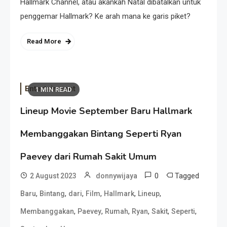
Hallmark Channel, atau akankah Natal dibatalkan untuk
penggemar Hallmark? Ke arah mana ke garis piket?
Read More
Entertainment
1 MIN READ
Lineup Movie September Baru Hallmark
Membanggakan Bintang Seperti Ryan
Paevey dari Rumah Sakit Umum
0
Tagged
2 August 2023
donnywijaya
,
,
,
,
,
,
Baru
Bintang
dari
Film
Hallmark
Lineup
,
,
,
,
,
,
Membanggakan
Paevey
Rumah
Ryan
Sakit
Seperti