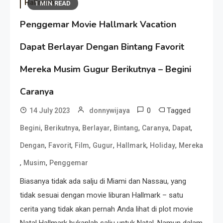
Hallmark
1 MIN READ
Penggemar Movie Hallmark Vacation
Dapat Berlayar Dengan Bintang Favorit
Mereka Musim Gugur Berikutnya – Begini
Caranya
0
Tagged
14 July 2023
donnywijaya
,
,
,
,
,
,
Begini
Berikutnya
Berlayar
Bintang
Caranya
Dapat
,
,
,
,
,
,
Dengan
Favorit
Film
Gugur
Hallmark
Holiday
Mereka
,
,
Musim
Penggemar
Biasanya tidak ada salju di Miami dan Nassau, yang
tidak sesuai dengan movie liburan Hallmark – satu
cerita yang tidak akan pernah Anda lihat di plot movie