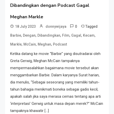
Dibandingkan dengan Podcast Gagal
Meghan Markle
0
Tagged
18 July 2023
donnywijaya
,
,
,
,
,
,
Barbie
Dengan
Dibandingkan
Film
Gagal
Kecam
,
,
,
Markle
McCain
Meghan
Podcast
Ketika datang ke movie “Barbie” yang disutradarai oleh
Greta Gerwig, Meghan McCain tampaknya
mempermasalahkan bagaimana movie tersebut akan
menggambarkan Barbie. Dalam karyanya Surat harian,
dia menulis, “Sebagai seseorang yang memiliki tahun-
tahun bahagia menikmati boneka sebagai gadis kecil,
apakah salah jika saya merasa cemas tentang apa arti
‘interpretasi’ Gerwig untuk masa depan merek?” McCain
tampaknya khawatir […]