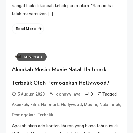
sangat baik di kancah kehidupan malam. “Samantha
telah menemukan […]
Read More
Hallmark
1 MIN READ
Akankah Musim Movie Natal Hallmark
Terbalik Oleh Pemogokan Hollywood?
0
Tagged
5 August 2023
donnywijaya
,
,
,
,
,
,
,
Akankah
Film
Hallmark
Hollywood
Musim
Natal
oleh
,
Pemogokan
Terbalik
Apakah akan ada konten liburan yang biasa tahun ini di