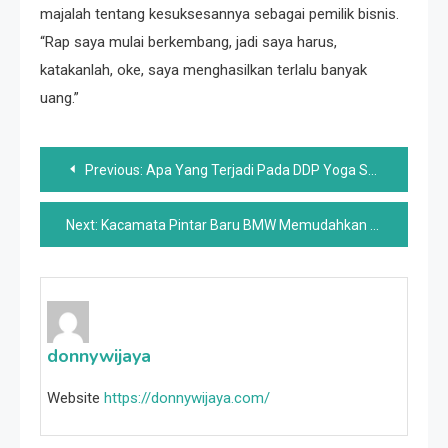
majalah tentang kesuksesannya sebagai pemilik bisnis.
“Rap saya mulai berkembang, jadi saya harus,
katakanlah, oke, saya menghasilkan terlalu banyak
uang.”
Post
Previous:
Apa Yang Terjadi Pada DDP Yoga Setelah Shark Tank? Semua Tentang Program Hari Ini
navigation
Next:
Kacamata Pintar Baru BMW Memudahkan Pengendara Motor Tetap Fokus Di Jalan
donnywijaya
Website
https://donnywijaya.com/