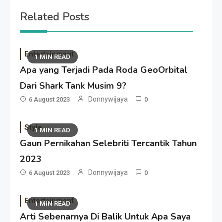
Related Posts
Entertainment
1 MIN READ
Apa yang Terjadi Pada Roda GeoOrbital
Dari Shark Tank Musim 9?
Donnywijaya
6 August 2023
0
Style
1 MIN READ
Gaun Pernikahan Selebriti Tercantik Tahun
2023
Donnywijaya
6 August 2023
0
Entertainment
1 MIN READ
Arti Sebenarnya Di Balik Untuk Apa Saya