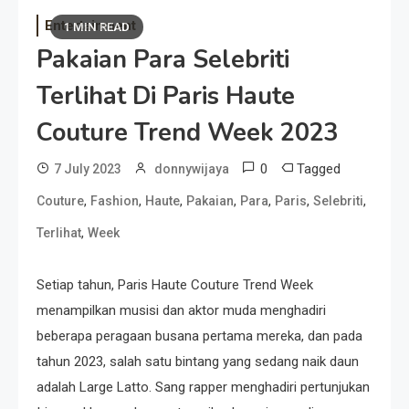
Entertainment
1 MIN READ
Pakaian Para Selebriti
Terlihat Di Paris Haute
Couture Trend Week 2023
0
Tagged
7 July 2023
donnywijaya
,
,
,
,
,
,
,
Couture
Fashion
Haute
Pakaian
Para
Paris
Selebriti
,
Terlihat
Week
Setiap tahun, Paris Haute Couture Trend Week
menampilkan musisi dan aktor muda menghadiri
beberapa peragaan busana pertama mereka, dan pada
tahun 2023, salah satu bintang yang sedang naik daun
adalah Large Latto. Sang rapper menghadiri pertunjukan