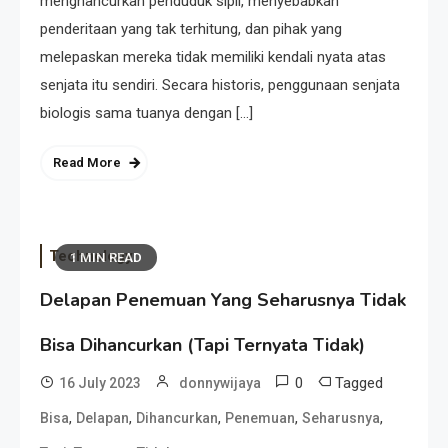
menghancurkan penduduk sipil, menyebabkan
penderitaan yang tak terhitung, dan pihak yang
melepaskan mereka tidak memiliki kendali nyata atas
senjata itu sendiri. Secara historis, penggunaan senjata
biologis sama tuanya dengan […]
Read More
Technology
1 MIN READ
Delapan Penemuan Yang Seharusnya Tidak
Bisa Dihancurkan (Tapi Ternyata Tidak)
0
Tagged
16 July 2023
donnywijaya
,
,
,
,
,
Bisa
Delapan
Dihancurkan
Penemuan
Seharusnya