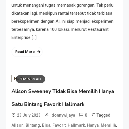
untuk menangani tugas memasak gorengan. Tak perlu
dikatakan lagi, meskipun rantai tersebut tidak terbiasa
bereksperimen dengan AI, ini siap menjadi eksperimen
terbesarnya, karena 100 lokasi, menurut Restaurant
Enterprise […]
Read More
Hallmark
1 MIN READ
Alison Sweeney Tidak Bisa Memilih Hanya
Satu Bintang Favorit Hallmark
0
Tagged
23 July 2023
donnywijaya
,
,
,
,
,
,
,
Alison
Bintang
Bisa
Favorit
Hallmark
Hanya
Memilih