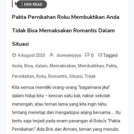
News
1 MIN READ
Pakta Pernikahan Roku Membuktikan Anda
Tidak Bisa Memaksakan Romantis Dalam
Situasi
0
Tagged
4 August 2023
donnywijaya
,
,
,
,
,
,
Anda
Bisa
dalam
Memaksakan
Membuktikan
Pakta
,
,
,
,
Pernikahan
Roku
Romantis
Situasi
Tidak
Kita semua memiliki orang-orang “bagaimana jika”
dalam hidup kita – kencan satu kali, naksir sekolah
menengah, atau teman lama yang kita ingin tahu
tentang menetap dan mengadopsi anjing bersama … Itu
tentu saja terjadi pada enam pasangan di Roku’s “Pakta
Pernikahan.” Ada Brie dan Armani, teman yang menulis