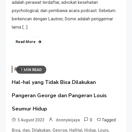
adalah perawat terdaftar, advokat kesehatan
psychological, dan pembawa acara podcast. Sebelum
berkencan dengan Lautner, Dome adalah penggemar
lama […]
Read More
Royals
1 MIN READ
Hal-hal yang Tidak Bisa Dilakukan
Pangeran George dan Pangeran Louis
Seumur Hidup
0
Tagged
5 August 2023
donnywijaya
,
,
,
,
,
,
,
Bisa
dan
Dilakukan
George
HalHal
Hidup
Louis