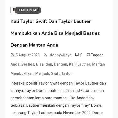
Entertainment
1 MIN READ
Kali Taylor Swift Dan Taylor Lautner
Membuktikan Anda Bisa Menjadi Besties
Dengan Mantan Anda
0
Tagged
5 August 2023
donnywijaya
,
,
,
,
,
,
,
,
Anda
Besties
Bisa
dan
Dengan
Kali
Lautner
Mantan
,
,
,
Membuktikan
Menjadi
Swift
Taylor
Interaksi positif Taylor Swift dengan Taylor Lautner dan
istrinya, Taylor Dome Lautner, adalah indikator lain dari
persahabatan lama para mantan. Jika Anda tidak
terbiasa, Lautner menikah dengan Taylor “Tay” Dome,
sekarang Taylor Lautner, pada November 2022. Dome