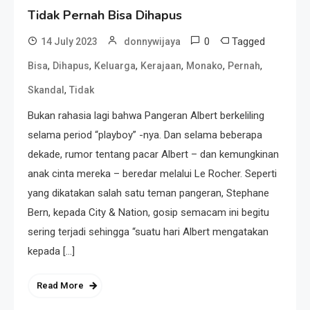
Tidak Pernah Bisa Dihapus
0
Tagged
14 July 2023
donnywijaya
,
,
,
,
,
,
Bisa
Dihapus
Keluarga
Kerajaan
Monako
Pernah
,
Skandal
Tidak
Bukan rahasia lagi bahwa Pangeran Albert berkeliling
selama period “playboy” -nya. Dan selama beberapa
dekade, rumor tentang pacar Albert – dan kemungkinan
anak cinta mereka – beredar melalui Le Rocher. Seperti
yang dikatakan salah satu teman pangeran, Stephane
Bern, kepada City & Nation, gosip semacam ini begitu
sering terjadi sehingga “suatu hari Albert mengatakan
kepada […]
Read More