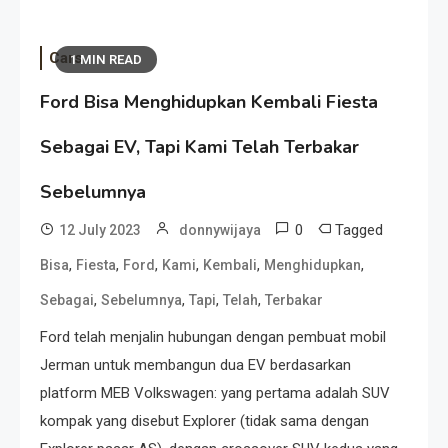
Cars
1 MIN READ
Ford Bisa Menghidupkan Kembali Fiesta
Sebagai EV, Tapi Kami Telah Terbakar
Sebelumnya
0
Tagged
12 July 2023
donnywijaya
,
,
,
,
,
,
Bisa
Fiesta
Ford
Kami
Kembali
Menghidupkan
,
,
,
,
Sebagai
Sebelumnya
Tapi
Telah
Terbakar
Ford telah menjalin hubungan dengan pembuat mobil
Jerman untuk membangun dua EV berdasarkan
platform MEB Volkswagen: yang pertama adalah SUV
kompak yang disebut Explorer (tidak sama dengan