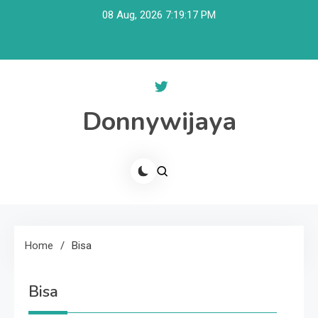
Skip
08 Aug, 2026
7:19:18 PM
to
content
Donnywijaya
Home
Bisa
Bisa