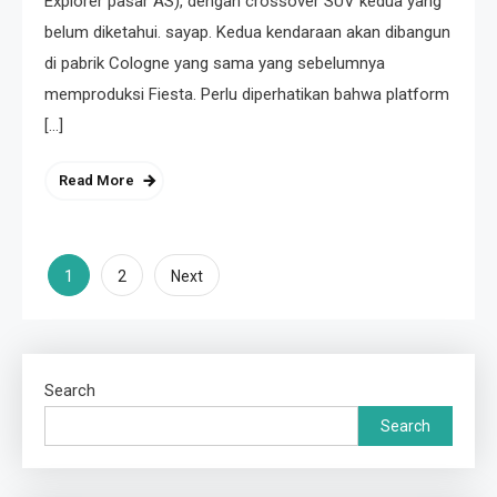
Explorer pasar AS), dengan crossover SUV kedua yang
belum diketahui. sayap. Kedua kendaraan akan dibangun
di pabrik Cologne yang sama yang sebelumnya
memproduksi Fiesta. Perlu diperhatikan bahwa platform
[…]
Read More
Posts
1
2
Next
pagination
Search
Search