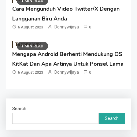
1 MIN READ
Cara Mengunduh Video Twitter/X Dengan
Langganan Biru Anda
Donnywijaya
6 August 2023
0
Technology
1 MIN READ
Mengapa Android Berhenti Mendukung OS
KitKat Dan Apa Artinya Untuk Ponsel Lama
Donnywijaya
6 August 2023
0
Search
Search