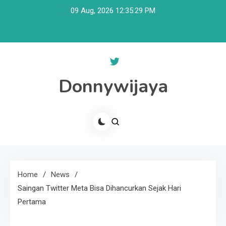
Skip
09 Aug, 2026
12:35:29 PM
to
content
Donnywijaya
Home
News
Saingan Twitter Meta Bisa Dihancurkan Sejak Hari
Pertama