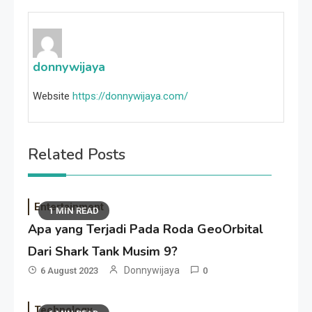
donnywijaya
Website
https://donnywijaya.com/
Related Posts
Entertainment
1 MIN READ
Apa yang Terjadi Pada Roda GeoOrbital
Dari Shark Tank Musim 9?
Donnywijaya
6 August 2023
0
Technology