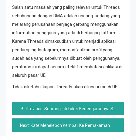
Salah satu masalah yang paling relevan untuk Threads
sehubungan dengan DMA adalah undang-undang yang
melarang perusahaan penjaga gerbang menggunakan
information pengguna yang ada di berbagai platform.
Karena Threads dimaksudkan untuk menjadi aplikasi
pendamping Instagram, memanfaatkan profil yang
sudah ada yang sebelumnya dibuat oleh penggunanya,
peraturan ini dapat secara efektif membatasi aplikasi di
seluruh pasar UE.
Tidak diketahui kapan Threads akan diluncurkan di UE.
Post
Previous:
Seorang TikToker Kedengarannya Seperti Pembuat Kopi Keurig – Dan Itu Terlalu Nyata
navigation
Next:
Kate Menelepon Kembali Ke Pemakaman Ratu Elizabeth Saat Penobatan Raja Charles di Skotlandia