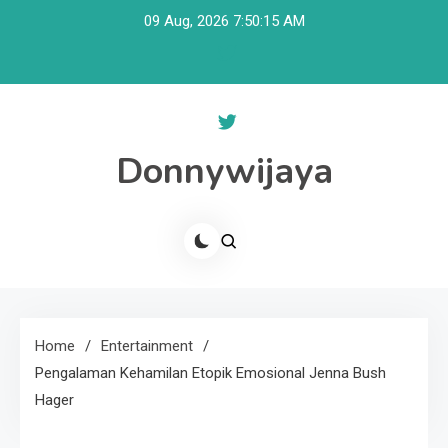
Skip
09 Aug, 2026
7:50:15 AM
to
content
Donnywijaya
Home
Entertainment
Pengalaman Kehamilan Etopik Emosional Jenna Bush
Hager