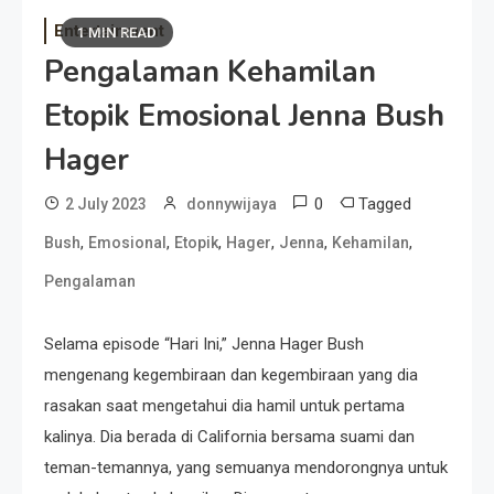
Entertainment
1 MIN READ
Pengalaman Kehamilan
Etopik Emosional Jenna Bush
Hager
0
Tagged
2 July 2023
donnywijaya
,
,
,
,
,
,
Bush
Emosional
Etopik
Hager
Jenna
Kehamilan
Pengalaman
Selama episode “Hari Ini,” Jenna Hager Bush
mengenang kegembiraan dan kegembiraan yang dia
rasakan saat mengetahui dia hamil untuk pertama
kalinya. Dia berada di California bersama suami dan
teman-temannya, yang semuanya mendorongnya untuk