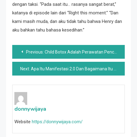
dengan taksi. “Pada saat itu… rasanya sangat berat,”
katanya di episode lain dari “Right this moment.” “Dan
kami masih muda, dan aku tidak tahu bahwa Henry dan
aku bahkan tahu bahasa kesedihan.”
Post
Previous:
Child Botox Adalah Perawatan Pencegahan Yang Mengambil Alih Web – Begini Cara Kerjanya
navigation
Next:
Apa Itu Manifestasi 2.0 Dan Bagaimana Itu Dapat Membantu Anda Menjadi Diri Anda yang Paling Otentik?
donnywijaya
Website
https://donnywijaya.com/