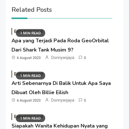
Related Posts
Entertainment
1 MIN READ
Apa yang Terjadi Pada Roda GeoOrbital
Dari Shark Tank Musim 9?
Donnywijaya
6 August 2023
0
Entertainment
1 MIN READ
Arti Sebenarnya Di Balik Untuk Apa Saya
Dibuat Oleh Billie Eilish
Donnywijaya
6 August 2023
0
Entertainment
1 MIN READ
Siapakah Wanita Kehidupan Nyata yang