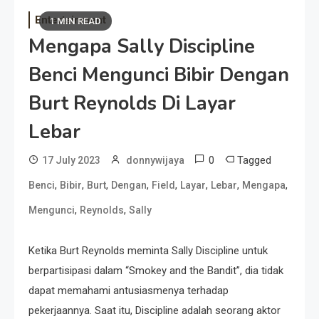
Entertainment
1 MIN READ
Mengapa Sally Discipline
Benci Mengunci Bibir Dengan
Burt Reynolds Di Layar
Lebar
0
Tagged
17 July 2023
donnywijaya
,
,
,
,
,
,
,
,
Benci
Bibir
Burt
Dengan
Field
Layar
Lebar
Mengapa
,
,
Mengunci
Reynolds
Sally
Ketika Burt Reynolds meminta Sally Discipline untuk
berpartisipasi dalam “Smokey and the Bandit”, dia tidak
dapat memahami antusiasmenya terhadap
pekerjaannya. Saat itu, Discipline adalah seorang aktor