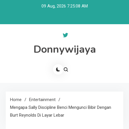
Skip
09 Aug, 2026
7:25:08 AM
to
content
Donnywijaya
Home
Entertainment
Mengapa Sally Discipline Benci Mengunci Bibir Dengan
Burt Reynolds Di Layar Lebar