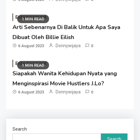
Entertainment
1 MIN READ
Arti Sebenarnya Di Balik Untuk Apa Saya
Dibuat Oleh Billie Eilish
Donnywijaya
6 August 2023
0
Entertainment
1 MIN READ
Siapakah Wanita Kehidupan Nyata yang
Menginspirasi Movie Hustlers J.Lo?
Donnywijaya
6 August 2023
0
Search
Search