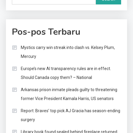
Pos-pos Terbaru
Mystics carry win streak into clash vs. Kelsey Plum,
Mercury
Europe’s new AI transparency rules are in effect.
Should Canada copy them? – National
Arkansas prison inmate pleads guilty to threatening
former Vice President Kamala Harris, US senators
Report: Braves’ top pick AJ Gracia has season-ending
surgery
Library book found sealed behind fireplace returned