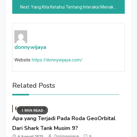
navigation
Next:
Yang Kita Ketahui Tentang Interaksi Menakutkan Blake Vigorous Dengan Paparazzi Menguntit Anak-anaknya
donnywijaya
Website
https://donnywijaya.com/
Related Posts
Entertainment
1 MIN READ
Apa yang Terjadi Pada Roda GeoOrbital
Dari Shark Tank Musim 9?
Donnywijaya
6 August 2023
0