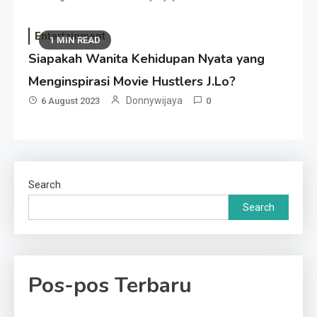
Entertainment
1 MIN READ
Siapakah Wanita Kehidupan Nyata yang
Menginspirasi Movie Hustlers J.Lo?
Donnywijaya
6 August 2023
0
Search
Search
Pos-pos Terbaru