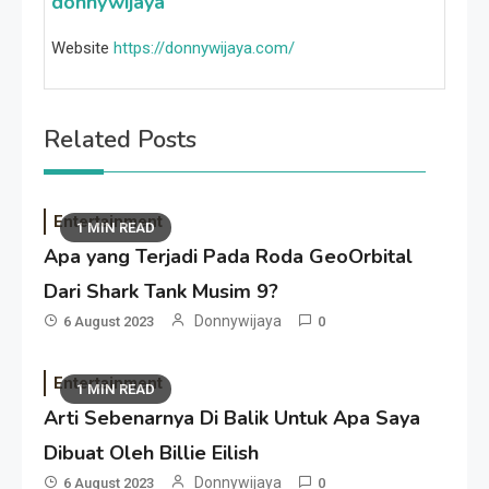
donnywijaya
Website
https://donnywijaya.com/
Related Posts
Entertainment
1 MIN READ
Apa yang Terjadi Pada Roda GeoOrbital
Dari Shark Tank Musim 9?
Donnywijaya
6 August 2023
0
Entertainment
1 MIN READ
Arti Sebenarnya Di Balik Untuk Apa Saya
Dibuat Oleh Billie Eilish
Donnywijaya
6 August 2023
0