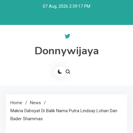
Skip
07 Aug, 2026
2:39:17 PM
to
content
Donnywijaya
Home
News
Makna Dahsyat Di Balik Nama Putra Lindsay Lohan Dan
Bader Shammas