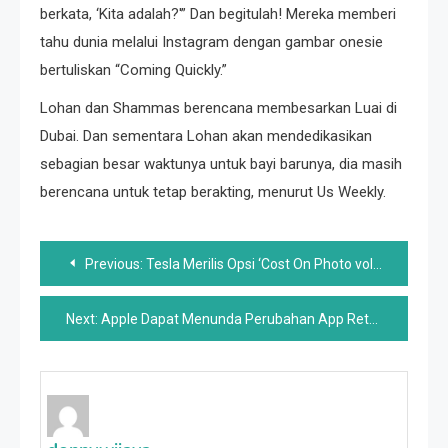
berkata, ‘Kita adalah?'” Dan begitulah! Mereka memberi
tahu dunia melalui Instagram dengan gambar onesie
bertuliskan “Coming Quickly.”
Lohan dan Shammas berencana membesarkan Luai di
Dubai. Dan sementara Lohan akan mendedikasikan
sebagian besar waktunya untuk bayi barunya, dia masih
berencana untuk tetap berakting, menurut Us Weekly.
Post
Previous:
Tesla Merilis Opsi ‘Cost On Photo voltaic’ Untuk High-Up EV Ramah Lingkungan
navigation
Next:
Apple Dapat Menunda Perubahan App Retailer Menjelang Petisi Mahkamah Agung