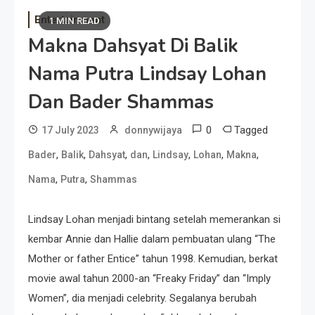
Entertainment
1 MIN READ
Makna Dahsyat Di Balik
Nama Putra Lindsay Lohan
Dan Bader Shammas
0
Tagged
17 July 2023
donnywijaya
,
,
,
,
,
,
,
Bader
Balik
Dahsyat
dan
Lindsay
Lohan
Makna
,
,
Nama
Putra
Shammas
Lindsay Lohan menjadi bintang setelah memerankan si
kembar Annie dan Hallie dalam pembuatan ulang “The
Mother or father Entice” tahun 1998. Kemudian, berkat
movie awal tahun 2000-an “Freaky Friday” dan “Imply
Women”, dia menjadi celebrity. Segalanya berubah