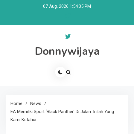
Skip
07 Aug, 2026
1:54:36 PM
to
content
Donnywijaya
Home
News
EA Memiliki Sport ‘Black Panther’ Di Jalan: Inilah Yang
Kami Ketahui