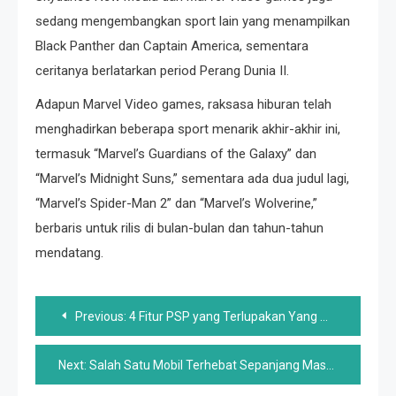
sedang mengembangkan sport lain yang menampilkan
Black Panther dan Captain America, sementara
ceritanya berlatarkan period Perang Dunia II.
Adapun Marvel Video games, raksasa hiburan telah
menghadirkan beberapa sport menarik akhir-akhir ini,
termasuk “Marvel’s Guardians of the Galaxy” dan
“Marvel’s Midnight Suns,” sementara ada dua judul lagi,
“Marvel’s Spider-Man 2” dan “Marvel’s Wolverine,”
berbaris untuk rilis di bulan-bulan dan tahun-tahun
mendatang.
Post
Previous:
4 Fitur PSP yang Terlupakan Yang Murni Nostalgia
navigation
Next:
Salah Satu Mobil Terhebat Sepanjang Masa Mendapat Mesinnya Dari Platform BMW Yang Sering Diabaikan Ini