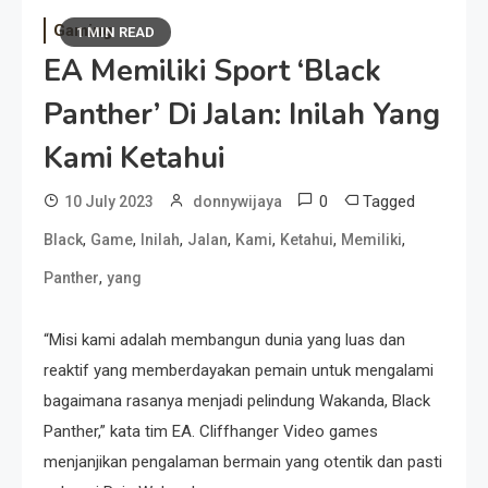
Gaming
1 MIN READ
EA Memiliki Sport ‘Black
Panther’ Di Jalan: Inilah Yang
Kami Ketahui
0
Tagged
10 July 2023
donnywijaya
,
,
,
,
,
,
,
Black
Game
Inilah
Jalan
Kami
Ketahui
Memiliki
,
Panther
yang
“Misi kami adalah membangun dunia yang luas dan
reaktif yang memberdayakan pemain untuk mengalami
bagaimana rasanya menjadi pelindung Wakanda, Black
Panther,” kata tim EA. Cliffhanger Video games
menjanjikan pengalaman bermain yang otentik dan pasti