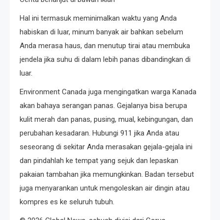
Hal ini termasuk meminimalkan waktu yang Anda
habiskan di luar, minum banyak air bahkan sebelum
Anda merasa haus, dan menutup tirai atau membuka
jendela jika suhu di dalam lebih panas dibandingkan di
luar.
Environment Canada juga mengingatkan warga Kanada
akan bahaya serangan panas. Gejalanya bisa berupa
kulit merah dan panas, pusing, mual, kebingungan, dan
perubahan kesadaran. Hubungi 911 jika Anda atau
seseorang di sekitar Anda merasakan gejala-gejala ini
dan pindahlah ke tempat yang sejuk dan lepaskan
pakaian tambahan jika memungkinkan. Badan tersebut
juga menyarankan untuk mengoleskan air dingin atau
kompres es ke seluruh tubuh.