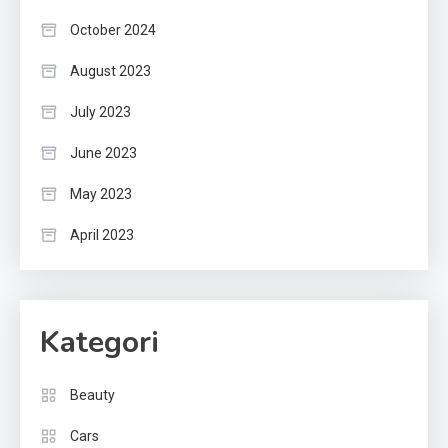
October 2024
August 2023
July 2023
June 2023
May 2023
April 2023
Kategori
Beauty
Cars