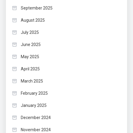
September 2025
August 2025
July 2025
June 2025
May 2025
April 2025
March 2025
February 2025
January 2025
December 2024
November 2024