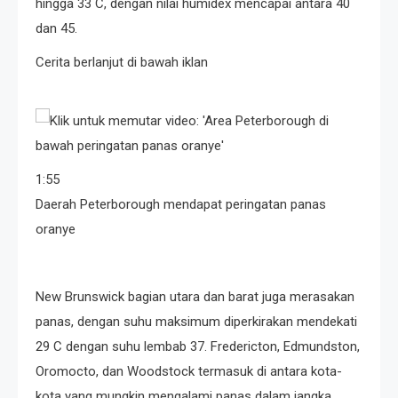
hingga 33 C, dengan nilai humidex mencapai antara 40
dan 45.
Cerita berlanjut di bawah iklan
1:55
Daerah Peterborough mendapat peringatan panas
oranye
New Brunswick bagian utara dan barat juga merasakan
panas, dengan suhu maksimum diperkirakan mendekati
29 C dengan suhu lembab 37. Fredericton, Edmundston,
Oromocto, dan Woodstock termasuk di antara kota-
kota yang mungkin mengalami panas dalam jangka