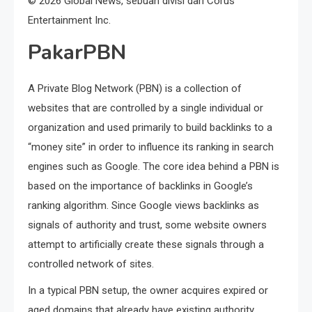
© 2026 Global News, sebuah divisi dari Corus
Entertainment Inc.
PakarPBN
A Private Blog Network (PBN) is a collection of
websites that are controlled by a single individual or
organization and used primarily to build backlinks to a
“money site” in order to influence its ranking in search
engines such as Google. The core idea behind a PBN is
based on the importance of backlinks in Google’s
ranking algorithm. Since Google views backlinks as
signals of authority and trust, some website owners
attempt to artificially create these signals through a
controlled network of sites.
In a typical PBN setup, the owner acquires expired or
aged domains that already have existing authority,