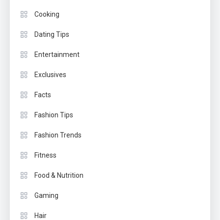
Cooking
Dating Tips
Entertainment
Exclusives
Facts
Fashion Tips
Fashion Trends
Fitness
Food & Nutrition
Gaming
Hair