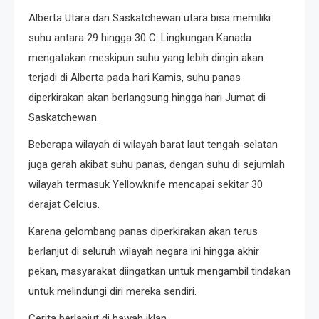
Alberta Utara dan Saskatchewan utara bisa memiliki
suhu antara 29 hingga 30 C. Lingkungan Kanada
mengatakan meskipun suhu yang lebih dingin akan
terjadi di Alberta pada hari Kamis, suhu panas
diperkirakan akan berlangsung hingga hari Jumat di
Saskatchewan.
Beberapa wilayah di wilayah barat laut tengah-selatan
juga gerah akibat suhu panas, dengan suhu di sejumlah
wilayah termasuk Yellowknife mencapai sekitar 30
derajat Celcius.
Karena gelombang panas diperkirakan akan terus
berlanjut di seluruh wilayah negara ini hingga akhir
pekan, masyarakat diingatkan untuk mengambil tindakan
untuk melindungi diri mereka sendiri.
Cerita berlanjut di bawah iklan