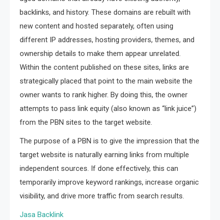
backlinks, and history. These domains are rebuilt with
new content and hosted separately, often using
different IP addresses, hosting providers, themes, and
ownership details to make them appear unrelated.
Within the content published on these sites, links are
strategically placed that point to the main website the
owner wants to rank higher. By doing this, the owner
attempts to pass link equity (also known as “link juice”)
from the PBN sites to the target website.
The purpose of a PBN is to give the impression that the
target website is naturally earning links from multiple
independent sources. If done effectively, this can
temporarily improve keyword rankings, increase organic
visibility, and drive more traffic from search results.
Jasa Backlink