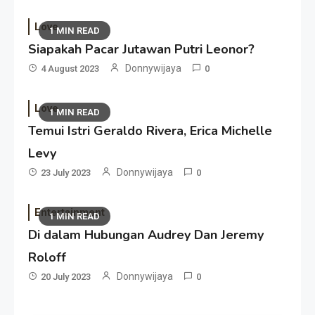
Love
1 MIN READ
Siapakah Pacar Jutawan Putri Leonor?
Donnywijaya
4 August 2023
0
Love
1 MIN READ
Temui Istri Geraldo Rivera, Erica Michelle
Levy
Donnywijaya
23 July 2023
0
Entertainment
1 MIN READ
Di dalam Hubungan Audrey Dan Jeremy
Roloff
Donnywijaya
20 July 2023
0