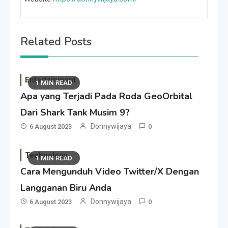
Related Posts
Entertainment
1 MIN READ
Apa yang Terjadi Pada Roda GeoOrbital
Dari Shark Tank Musim 9?
Donnywijaya
6 August 2023
0
Technology
1 MIN READ
Cara Mengunduh Video Twitter/X Dengan
Langganan Biru Anda
Donnywijaya
6 August 2023
0