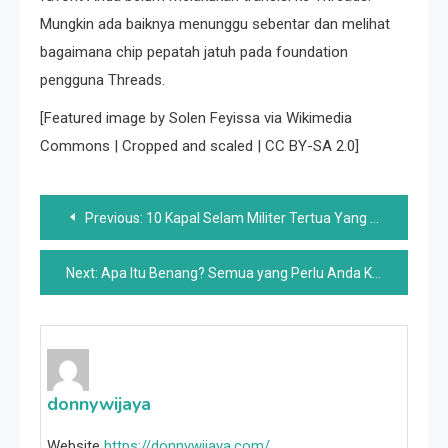
Mungkin ada baiknya menunggu sebentar dan melihat
bagaimana chip pepatah jatuh pada foundation
pengguna Threads.
[Featured image by Solen Feyissa via Wikimedia
Commons | Cropped and scaled | CC BY-SA 2.0]
Post
Previous:
10 Kapal Selam Militer Tertua Yang Masih Beroperasi Saat Ini
navigation
Next:
Apa Itu Benang? Semua yang Perlu Anda Ketahui Tentang Alternatif Twitter Baru Meta
donnywijaya
Website
https://donnywijaya.com/