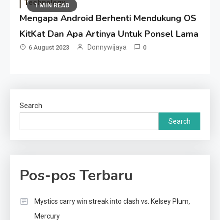
Technology
1 MIN READ
Mengapa Android Berhenti Mendukung OS
KitKat Dan Apa Artinya Untuk Ponsel Lama
Donnywijaya
6 August 2023
0
Search
Search
Pos-pos Terbaru
Mystics carry win streak into clash vs. Kelsey Plum,
Mercury