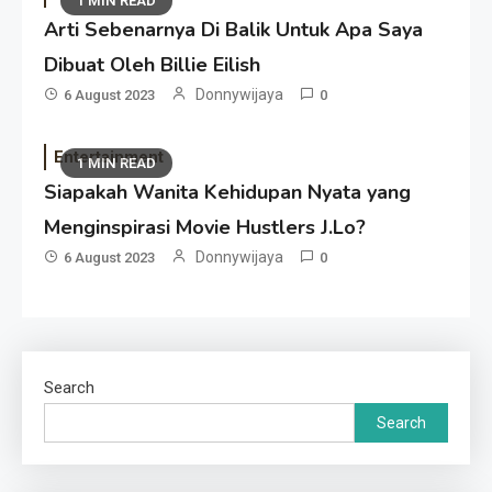
1 MIN READ
Arti Sebenarnya Di Balik Untuk Apa Saya
Dibuat Oleh Billie Eilish
Donnywijaya
6 August 2023
0
Entertainment
1 MIN READ
Siapakah Wanita Kehidupan Nyata yang
Menginspirasi Movie Hustlers J.Lo?
Donnywijaya
6 August 2023
0
Search
Search