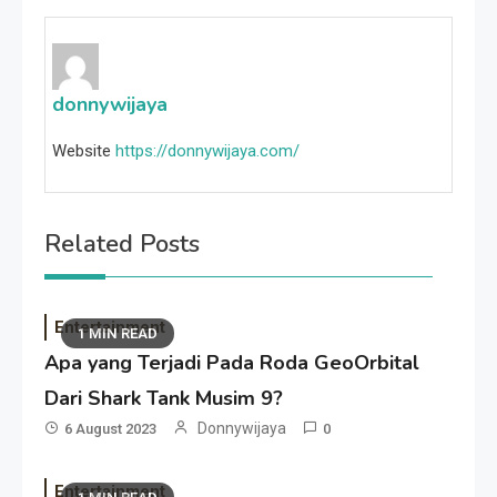
donnywijaya
Website
https://donnywijaya.com/
Related Posts
Entertainment
1 MIN READ
Apa yang Terjadi Pada Roda GeoOrbital
Dari Shark Tank Musim 9?
Donnywijaya
6 August 2023
0
Entertainment