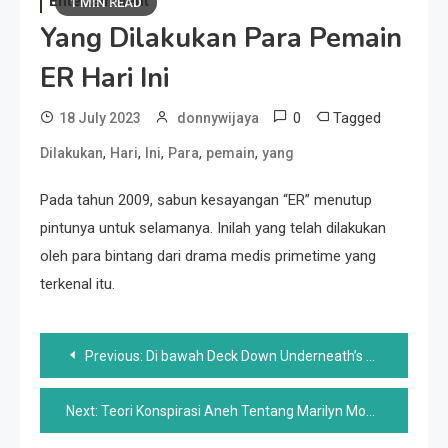
Entertainment
1 MIN READ
Yang Dilakukan Para Pemain
ER Hari Ini
0
Tagged
18 July 2023
donnywijaya
,
,
,
,
,
Dilakukan
Hari
Ini
Para
pemain
yang
Pada tahun 2009, sabun kesayangan “ER” menutup
pintunya untuk selamanya. Inilah yang telah dilakukan
oleh para bintang dari drama medis primetime yang
terkenal itu.
Post
Previous:
Di bawah Deck Down Underneath’s Adam Mungkin Menjadi Pilihan Casting Terliar Dalam Sejarah Waralaba
navigation
Next:
Teori Konspirasi Aneh Tentang Marilyn Monroe