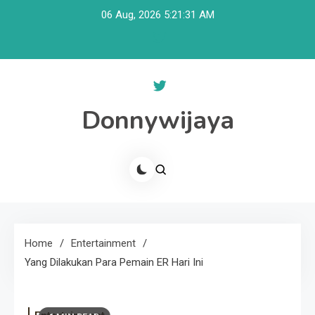
Skip
06 Aug, 2026
5:21:31 AM
to
content
Donnywijaya
Home
Entertainment
Yang Dilakukan Para Pemain ER Hari Ini