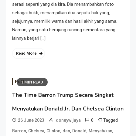
serasi seperti yang dia kira. Dia menambahkan foto
sebagai bukti, menampilkan dua sepatu hak yang,
sejujurnya, memiliki warna dan hasil akhir yang sama.
Namun, yang satu berujung runcing sementara yang
lainnya berjari […]
Read More
Politics
1 MIN READ
The Time Barron Trump Secara Singkat
Menyatukan Donald Jr. Dan Chelsea Clinton
0
Tagged
26 June 2023
donnywijaya
,
,
,
,
,
,
Barron
Chelsea
Clinton
dan
Donald
Menyatukan