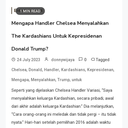
Entertainment
1 MIN READ
Mengapa Handler Chelsea Menyalahkan
The Kardashians Untuk Kepresidenan
Donald Trump?
0
Tagged
24 July 2023
donnywijaya
,
,
,
,
,
Chelsea
Donald
Handler
Kardashians
Kepresidenan
,
,
,
Mengapa
Menyalahkan
Trump
untuk
Seperti yang dijelaskan Chelsea Handler Variasi, “Saya
menyalahkan keluarga Kardashian, secara pribadi; awal
dari akhir adalah keluarga Kardashian.” Dia melanjutkan,
“Cara orang-orang ini meledak dan tidak pergi – itu tidak
nyata.” Hari-hari setelah pemilihan 2016 adalah waktu