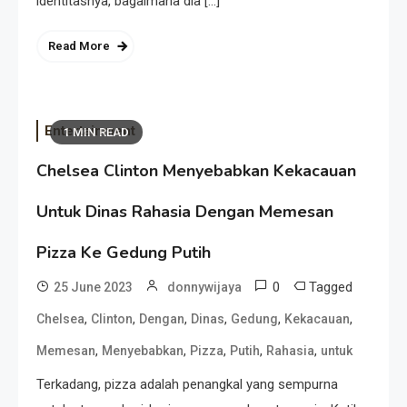
identitasnya, bagaimana dia […]
Read More
Entertainment
1 MIN READ
Chelsea Clinton Menyebabkan Kekacauan
Untuk Dinas Rahasia Dengan Memesan
Pizza Ke Gedung Putih
0
Tagged
25 June 2023
donnywijaya
,
,
,
,
,
,
Chelsea
Clinton
Dengan
Dinas
Gedung
Kekacauan
,
,
,
,
,
Memesan
Menyebabkan
Pizza
Putih
Rahasia
untuk
Terkadang, pizza adalah penangkal yang sempurna