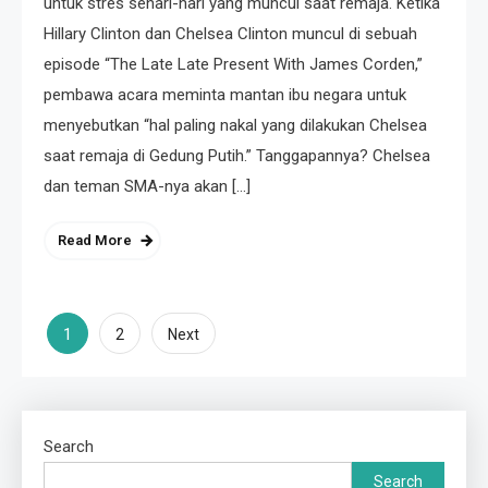
untuk stres sehari-hari yang muncul saat remaja. Ketika
Hillary Clinton dan Chelsea Clinton muncul di sebuah
episode “The Late Late Present With James Corden,”
pembawa acara meminta mantan ibu negara untuk
menyebutkan “hal paling nakal yang dilakukan Chelsea
saat remaja di Gedung Putih.” Tanggapannya? Chelsea
dan teman SMA-nya akan […]
Read More
Posts
1
2
Next
pagination
Search
Search