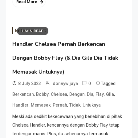
Read More
Entertainment
1 MIN READ
Handler Chelsea Pernah Berkencan
Dengan Bobby Flay (& Dia Gila Dia Tidak
Memasak Untuknya)
0
Tagged
8 July 2023
donnywijaya
,
,
,
,
,
,
,
Berkencan
Bobby
Chelsea
Dengan
Dia
Flay
Gila
,
,
,
,
Handler
Memasak
Pernah
Tidak
Untuknya
Meski ada sedikit kekecewaan yang berlebihan di pihak
Chelsea Handler, kencannya dengan Bobby Flay tetap
terdengar manis. Plus, itu sebenarnya termasuk