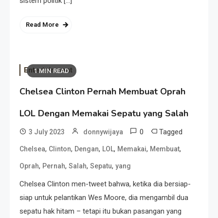
sistem politik […]
Read More
Entertainment
1 MIN READ
Chelsea Clinton Pernah Membuat Oprah
LOL Dengan Memakai Sepatu yang Salah
0
Tagged
3 July 2023
donnywijaya
,
,
,
,
,
,
Chelsea
Clinton
Dengan
LOL
Memakai
Membuat
,
,
,
,
Oprah
Pernah
Salah
Sepatu
yang
Chelsea Clinton men-tweet bahwa, ketika dia bersiap-
siap untuk pelantikan Wes Moore, dia mengambil dua
sepatu hak hitam – tetapi itu bukan pasangan yang