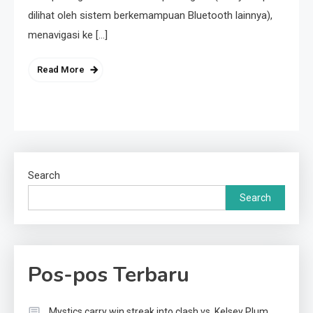
dilihat oleh sistem berkemampuan Bluetooth lainnya),
menavigasi ke […]
Read More
Search
Search
Pos-pos Terbaru
Mystics carry win streak into clash vs. Kelsey Plum,