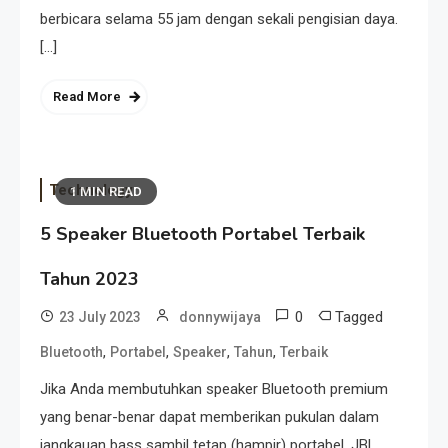
berbicara selama 55 jam dengan sekali pengisian daya.
[…]
Read More
Technology
1 MIN READ
5 Speaker Bluetooth Portabel Terbaik
Tahun 2023
0
Tagged
23 July 2023
donnywijaya
,
,
,
,
Bluetooth
Portabel
Speaker
Tahun
Terbaik
Jika Anda membutuhkan speaker Bluetooth premium
yang benar-benar dapat memberikan pukulan dalam
jangkauan bass sambil tetap (hampir) portabel, JBL