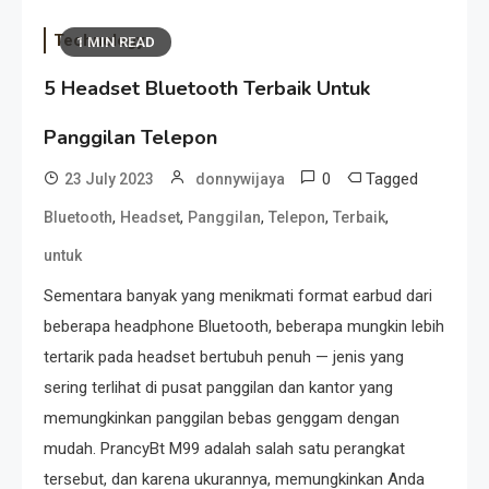
Technology
1 MIN READ
5 Headset Bluetooth Terbaik Untuk
Panggilan Telepon
0
Tagged
23 July 2023
donnywijaya
,
,
,
,
,
Bluetooth
Headset
Panggilan
Telepon
Terbaik
untuk
Sementara banyak yang menikmati format earbud dari
beberapa headphone Bluetooth, beberapa mungkin lebih
tertarik pada headset bertubuh penuh — jenis yang
sering terlihat di pusat panggilan dan kantor yang
memungkinkan panggilan bebas genggam dengan
mudah. PrancyBt M99 adalah salah satu perangkat
tersebut, dan karena ukurannya, memungkinkan Anda