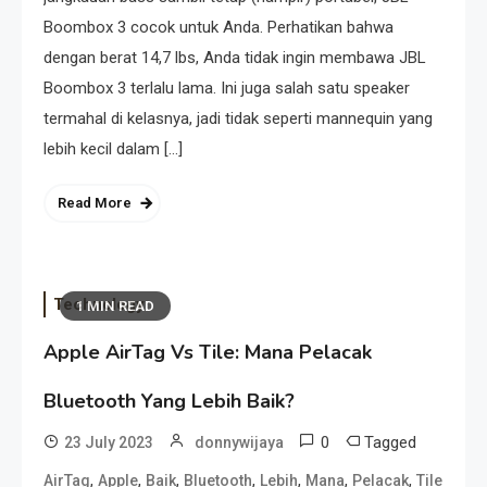
Boombox 3 cocok untuk Anda. Perhatikan bahwa
dengan berat 14,7 lbs, Anda tidak ingin membawa JBL
Boombox 3 terlalu lama. Ini juga salah satu speaker
termahal di kelasnya, jadi tidak seperti mannequin yang
lebih kecil dalam […]
Read More
Technology
1 MIN READ
Apple AirTag Vs Tile: Mana Pelacak
Bluetooth Yang Lebih Baik?
0
Tagged
23 July 2023
donnywijaya
,
,
,
,
,
,
,
AirTag
Apple
Baik
Bluetooth
Lebih
Mana
Pelacak
Tile