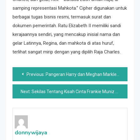
samping representasi Mahkota.” Cipher digunakan untuk
berbagai tugas bisnis resmi, termasuk surat dan
dokumen pemerintah. Ratu Elizabeth II memiliki sandi
kerajaannya sendiri, yang mencakup inisial nama dan
gelar Latinnya, Regina, dan mahkota di atas huruf,
terlihat sangat mirip dengan yang dipilih Raja Charles.
Post
Previous:
Pangeran Harry dan Meghan Markle Menolak Merek Dagang Arketipe Di Put up-Spotify Kesal Terbaru
navigation
Next:
Sekilas Tentang Kisah Cinta Frankie Muniz dan Paige Worth
donnywijaya