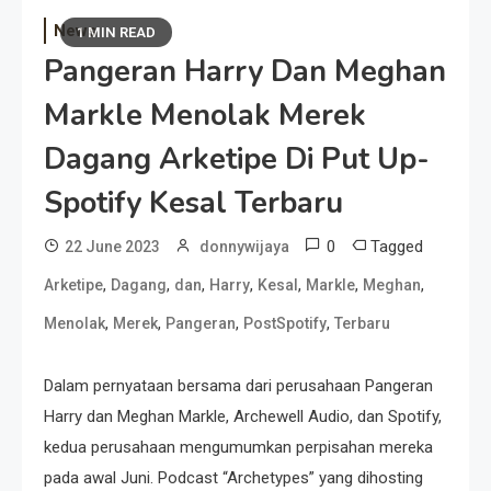
News
1 MIN READ
Pangeran Harry Dan Meghan
Markle Menolak Merek
Dagang Arketipe Di Put Up-
Spotify Kesal Terbaru
0
Tagged
22 June 2023
donnywijaya
,
,
,
,
,
,
,
Arketipe
Dagang
dan
Harry
Kesal
Markle
Meghan
,
,
,
,
Menolak
Merek
Pangeran
PostSpotify
Terbaru
Dalam pernyataan bersama dari perusahaan Pangeran
Harry dan Meghan Markle, Archewell Audio, dan Spotify,
kedua perusahaan mengumumkan perpisahan mereka
pada awal Juni. Podcast “Archetypes” yang dihosting