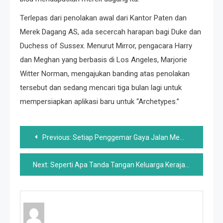
Terlepas dari penolakan awal dari Kantor Paten dan
Merek Dagang AS, ada secercah harapan bagi Duke dan
Duchess of Sussex. Menurut Mirror, pengacara Harry
dan Meghan yang berbasis di Los Angeles, Marjorie
Witter Norman, mengajukan banding atas penolakan
tersebut dan sedang mencari tiga bulan lagi untuk
mempersiapkan aplikasi baru untuk “Archetypes.”
Post
Previous:
Setiap Penggemar Gaya Jalan Membutuhkan Sepatu Kets Putih – Inilah Cara Menemukan Pasangan Sempurna Anda
navigation
Next:
Seperti Apa Tanda Tangan Keluarga Kerajaan Dan Mengapa Hampir Mustahil Mendapatkan Tanda Tangan