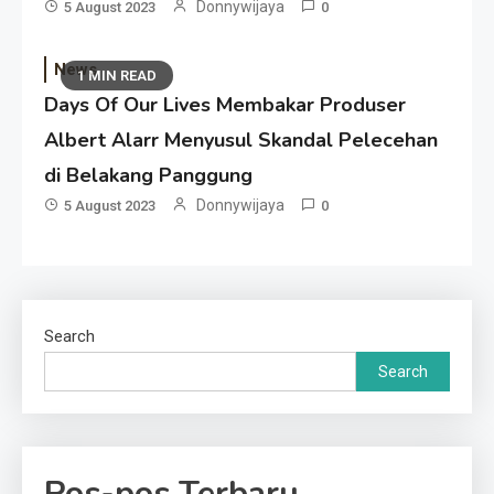
Donnywijaya
5 August 2023
0
News
1 MIN READ
Days Of Our Lives Membakar Produser
Albert Alarr Menyusul Skandal Pelecehan
di Belakang Panggung
Donnywijaya
5 August 2023
0
Search
Search
Pos-pos Terbaru