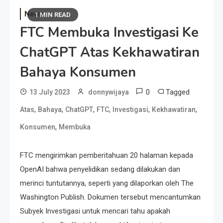
News
1 MIN READ
FTC Membuka Investigasi Ke
ChatGPT Atas Kekhawatiran
Bahaya Konsumen
0
Tagged
13 July 2023
donnywijaya
,
,
,
,
,
,
Atas
Bahaya
ChatGPT
FTC
Investigasi
Kekhawatiran
,
Konsumen
Membuka
FTC mengirimkan pemberitahuan 20 halaman kepada
OpenAI bahwa penyelidikan sedang dilakukan dan
merinci tuntutannya, seperti yang dilaporkan oleh The
Washington Publish. Dokumen tersebut mencantumkan
Subyek Investigasi untuk mencari tahu apakah