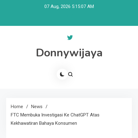
Skip
07 Aug, 2026
5:15:07 AM
to
content
Donnywijaya
Home
News
FTC Membuka Investigasi Ke ChatGPT Atas
Kekhawatiran Bahaya Konsumen