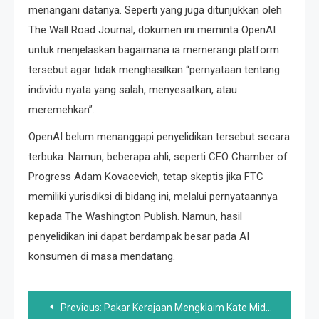
menangani datanya. Seperti yang juga ditunjukkan oleh
The Wall Road Journal, dokumen ini meminta OpenAI
untuk menjelaskan bagaimana ia memerangi platform
tersebut agar tidak menghasilkan “pernyataan tentang
individu nyata yang salah, menyesatkan, atau
meremehkan”.
OpenAI belum menanggapi penyelidikan tersebut secara
terbuka. Namun, beberapa ahli, seperti CEO Chamber of
Progress Adam Kovacevich, tetap skeptis jika FTC
memiliki yurisdiksi di bidang ini, melalui pernyataannya
kepada The Washington Publish. Namun, hasil
penyelidikan ini dapat berdampak besar pada AI
konsumen di masa mendatang.
Post
Previous:
Pakar Kerajaan Mengklaim Kate Middleton Adalah Suara Nalar Dalam Pertengkaran Saudara Harry dan William