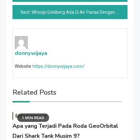
navigation
Next:
Whoopi Goldberg Ada Di Air Panas Dengan Pemandangan Followers Over Sunny Hostin
donnywijaya
Website
https://donnywijaya.com/
Related Posts
Entertainment
1 MIN READ
Apa yang Terjadi Pada Roda GeoOrbital
Dari Shark Tank Musim 9?