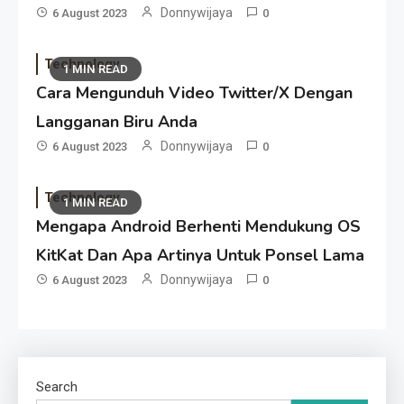
Donnywijaya
6 August 2023
0
Technology
1 MIN READ
Cara Mengunduh Video Twitter/X Dengan
Langganan Biru Anda
Donnywijaya
6 August 2023
0
Technology
1 MIN READ
Mengapa Android Berhenti Mendukung OS
KitKat Dan Apa Artinya Untuk Ponsel Lama
Donnywijaya
6 August 2023
0
Search