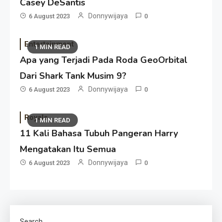
Casey DeSantis
Donnywijaya
6 August 2023
0
Entertainment
1 MIN READ
Apa yang Terjadi Pada Roda GeoOrbital
Dari Shark Tank Musim 9?
Donnywijaya
6 August 2023
0
Royals
1 MIN READ
11 Kali Bahasa Tubuh Pangeran Harry
Mengatakan Itu Semua
Donnywijaya
6 August 2023
0
Search