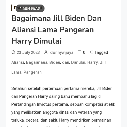
Entertainment
1 MIN READ
Bagaimana Jill Biden Dan
Aliansi Lama Pangeran
Harry Dimulai
0
Tagged
23 July 2023
donnywijaya
,
,
,
,
,
,
,
Aliansi
Bagaimana
Biden
dan
Dimulai
Harry
Jill
,
Lama
Pangeran
Setahun setelah pertemuan pertama mereka, Jill Biden
dan Pangeran Harry saling bahu membahu lagi di
Pertandingan Invictus pertama, sebuah kompetisi atletik
yang melibatkan anggota dinas dan veteran yang
terluka, cedera, dan sakit. Harry mendirikan permainan