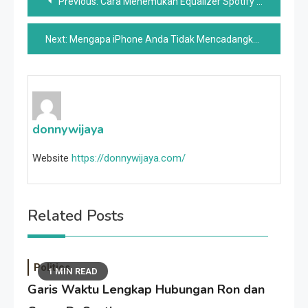
Previous:
Cara Menemukan Equalizer Spotify Di Android
navigation
Next:
Mengapa iPhone Anda Tidak Mencadangkan Dan Cara Memperbaikinya
donnywijaya
Website
https://donnywijaya.com/
Related Posts
Politics
1 MIN READ
Garis Waktu Lengkap Hubungan Ron dan