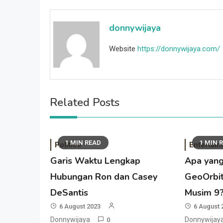
navigation
donnywijaya
Website
https://donnywijaya.com/
Related Posts
1 MIN READ
1 MIN 
Politics
Entertai
Garis Waktu Lengkap
Apa yang
Hubungan Ron dan Casey
GeoOrbit
DeSantis
Musim 9
6 August 2023
6 August 
Donnywijaya
Donnywijay
0