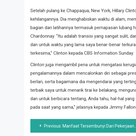
Setelah pulang ke Chappaqua, New York, Hillary Clin
kehilangannya. Dia menghabiskan waktu di alam, me
bagian dari latihannya termasuk pernapasan lubang 
Chardonnay. “Itu adalah transisi yang sangat sulit,
dan untuk waktu yang lama saya benar-benar terkuras.
terkesima,” Clinton kepada CBS Information Sunday.
Clinton juga mengambil pena untuk mengatasi kerugi
pengalamannya dalam mencalonkan diri sebagai pres
berlari, serta bagaimana dia mengendarai yang tertin
terbaik saya untuk menarik tirai ke belakang, mengun
dan untuk berbicara tentang, Anda tahu, hal-hal yang 
pada saat yang sama,” jelasnya kepada Jimmy Fallon 
Post
Previous:
Manfaat Tersembunyi Dari Pekerjaan Rumah Tangga Biasa Anda Pada Kesehatan Psychological Anda