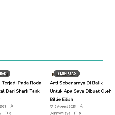
READ
1 MIN READ
nment
Entertainment
 Terjadi Pada Roda
Arti Sebenarnya Di Balik
al Dari Shark Tank
Untuk Apa Saya Dibuat Oleh
?
Billie Eilish
2023
6 August 2023
a
Donnywijaya
0
0