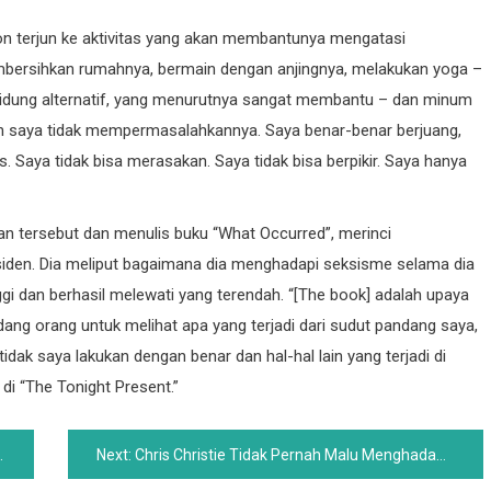
ton terjun ke aktivitas yang akan membantunya mengatasi
mbersihkan rumahnya, bermain dengan anjingnya, melakukan yoga –
hidung alternatif, yang menurutnya sangat membantu – dan minum
 dan saya tidak mempermasalahkannya. Saya benar-benar berjuang,
 Saya tidak bisa merasakan. Saya tidak bisa berpikir. Saya hanya
an tersebut dan menulis buku “What Occurred”, merinci
iden. Dia meliput bagaimana dia menghadapi seksisme selama dia
ggi dan berhasil melewati yang terendah. “[The book] adalah upaya
dang orang untuk melihat apa yang terjadi dari sudut pandang saya,
tidak saya lakukan dengan benar dan hal-hal lain yang terjadi di
di “The Tonight Present.”
Next:
Chris Christie Tidak Pernah Malu Menghadapi Masalah Perkawinan