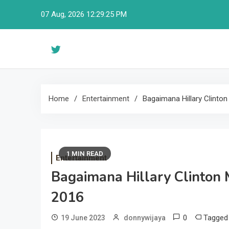
Skip
07 Aug, 2026
12:29:26 PM
to
content
Home
Entertainment
Bagaimana Hillary Clinto
1 MIN READ
Entertainment
Bagaimana Hillary Clinton
2016
0
Tagge
19 June 2023
donnywijaya