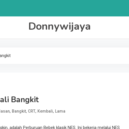
Donnywijaya
angkit
li Bangkit
,
,
,
,
lasan
Bangkit
CRT
Kembali
Lama
gkin, adalah Perburuan Bebek klasik NES. Ini bekerja melalui NES