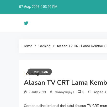
Skip
07 Aug, 2026
4:03:21 PM
to
content
Home
Gaming
Alasan TV CRT Lama Kembali B
1 MIN READ
Gaming
Alasan TV CRT Lama Kemba
0
Tagged
9 July 2023
donnywijaya
A
Contoh paling terkenal dari judul khusus TV CRT, mun