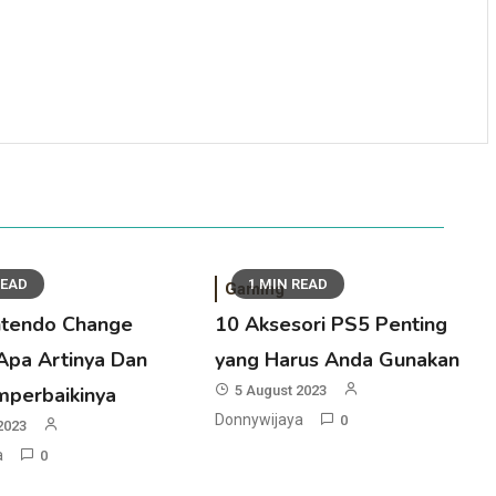
READ
1 MIN READ
Gaming
ntendo Change
10 Aksesori PS5 Penting
Apa Artinya Dan
yang Harus Anda Gunakan
mperbaikinya
5 August 2023
Donnywijaya
0
2023
a
0