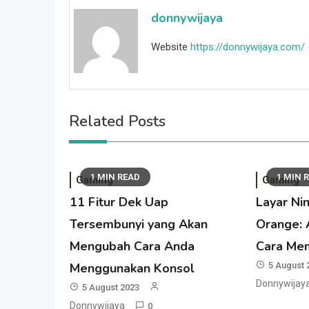
donnywijaya
Website
https://donnywijaya.com/
Related Posts
1 MIN READ
1 MIN 
Gaming
Gaming
11 Fitur Dek Uap
Layar Ni
Tersembunyi yang Akan
Orange: 
Mengubah Cara Anda
Cara Me
Menggunakan Konsol
5 August 
Donnywijay
5 August 2023
Donnywijaya
0