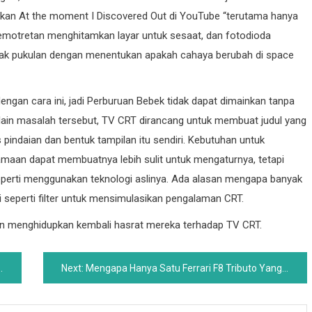
skan At the moment I Discovered Out di YouTube “terutama hanya
, pemotretan menghitamkan layar untuk sesaat, dan fotodioda
k pukulan dengan menentukan apakah cahaya berubah di space
dengan cara ini, jadi Perburuan Bebek tidak dapat dimainkan tanpa
elain masalah tersebut, TV CRT dirancang untuk membuat judul yang
is pindaian dan bentuk tampilan itu sendiri. Kebutuhan untuk
an dapat membuatnya lebih sulit untuk mengaturnya, tetapi
seperti menggunakan teknologi aslinya. Ada alasan mengapa banyak
si seperti filter untuk mensimulasikan pengalaman CRT.
gin menghidupkan kembali hasrat mereka terhadap TV CRT.
Next:
Mengapa Hanya Satu Ferrari F8 Tributo Yang Dijual Di AS Pada Tahun 2023