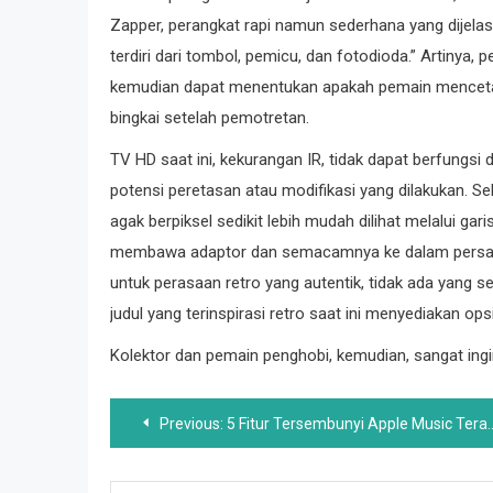
Zapper, perangkat rapi namun sederhana yang dijela
terdiri dari tombol, pemicu, dan fotodioda.” Artinya
kemudian dapat menentukan apakah pemain menceta
bingkai setelah pemotretan.
TV HD saat ini, kekurangan IR, tidak dapat berfungsi 
potensi peretasan atau modifikasi yang dilakukan. S
agak berpiksel sedikit lebih mudah dilihat melalui gar
membawa adaptor dan semacamnya ke dalam persama
untuk perasaan retro yang autentik, tidak ada yang 
judul yang terinspirasi retro saat ini menyediakan op
Kolektor dan pemain penghobi, kemudian, sangat in
Post
Previous:
5 Fitur Tersembunyi Apple Music Teratas
navigation