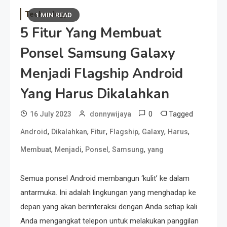
Technology
1 MIN READ
5 Fitur Yang Membuat
Ponsel Samsung Galaxy
Menjadi Flagship Android
Yang Harus Dikalahkan
0
Tagged
16 July 2023
donnywijaya
,
,
,
,
,
,
Android
Dikalahkan
Fitur
Flagship
Galaxy
Harus
,
,
,
,
Membuat
Menjadi
Ponsel
Samsung
yang
Semua ponsel Android membangun ‘kulit’ ke dalam
antarmuka. Ini adalah lingkungan yang menghadap ke
depan yang akan berinteraksi dengan Anda setiap kali
Anda mengangkat telepon untuk melakukan panggilan