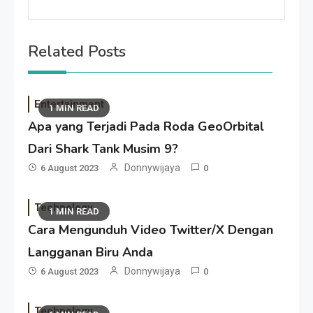
Related Posts
Entertainment
1 MIN READ
Apa yang Terjadi Pada Roda GeoOrbital
Dari Shark Tank Musim 9?
Donnywijaya
6 August 2023
0
Technology
1 MIN READ
Cara Mengunduh Video Twitter/X Dengan
Langganan Biru Anda
Donnywijaya
6 August 2023
0
Technology