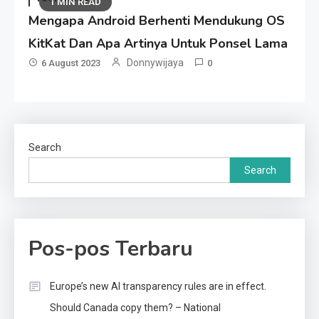
1 MIN READ
Mengapa Android Berhenti Mendukung OS
KitKat Dan Apa Artinya Untuk Ponsel Lama
Donnywijaya
6 August 2023
0
Search
Search
Pos-pos Terbaru
Europe’s new AI transparency rules are in effect.
Should Canada copy them? – National