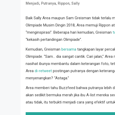
,
,
,
Menjadi
Putranya
Rippon
Sally
Baik Sally Area maupun Sam Greisman tidak terlalu
Olimpiade Musim Dingin 2018, Area memuji Rippon 
“menginspirasi”. Beberapa hari kemudian, Greisman
t
“kekasih pertandingan Olimpiade”.
Kemudian, Greisman
bersama
tangkapan layar perca
Olimpiade. “Sam… dia sangat cantik. Cari jalan,” Ar
nasihat ibunya membantu dalam keterangan foto, tet
Area
di-retweet
postingan putranya dengan keteranga
menyenangkan? “Astaga.”
Area memberi tahu Buzzfeed bahwa putranya lebih dar
akan sedikit bermuka merah jika ibu A-list mereka s
atau tidak, itu terbukti menjadi cara yang efektif unt