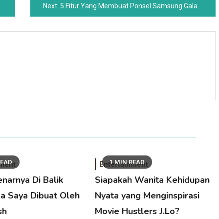
Next:
5 Fitur Yang Membuat Ponsel Samsung Galaxy Menjadi Flagship Android Yang Harus Dikalahkan
READ
1 MIN READ
nment
Entertainment
enarnya Di Balik
Siapakah Wanita Kehidupan
a Saya Dibuat Oleh
Nyata yang Menginspirasi
ish
Movie Hustlers J.Lo?