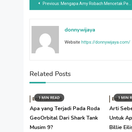
Post
Previous:
Mengapa Amy Robach Mencetak Pembayaran Lebih Besar Dari GMA Daripada TJ Holmes
navigation
donnywijaya
Website
https://donnywijaya.com/
Related Posts
1 MIN READ
1 MIN 
Entertainment
Entertai
Apa yang Terjadi Pada Roda
Arti Seb
GeoOrbital Dari Shark Tank
Untuk Ap
Musim 9?
Billie Eil