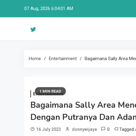
Skip
07 Aug, 2026
6:04:01 AM
to
content
Home
Entertainment
Bagaimana Sally Area M
1 MIN READ
Entertainment
Bagaimana Sally Area Men
Dengan Putranya Dan Ada
0
Tagged
16 July 2023
donnywijaya