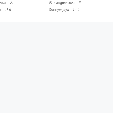
2023
6 August 2023
a
Donnywijaya
0
0