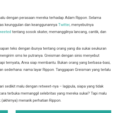
 malu dengan perasaan mereka terhadap Adam Rippon. Selama
atas keunggulan dan keanggunannya
Twitter
, menyebutnya
weeted
tentang sosok skater, memanggilnya lancang, cantik, dan
kapan teks dengan ibunya tentang orang yang dia sukai seukuran
ea mengirim sms ke putranya. Greisman dengan sinis menyebut
api ternyata, Area siap membantu. Bukan orang yang berbasa-basi,
n sederhana: nama layar Rippon. Tanggapan Greisman yang terlalu
i sedikit malu dengan retweet-nya – lagipula, siapa yang tidak
ecara terbuka memanggil selebritas yang mereka sukai? Tapi malu
uk (akhirnya) menarik perhatian Rippon.