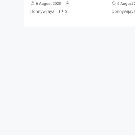
6 August 2023
6 August 
Donnywijaya
Donnywijay
0