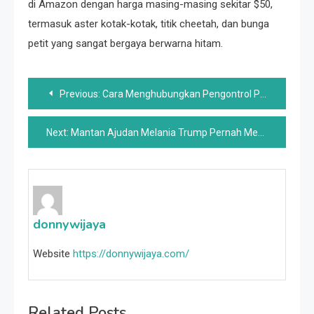
di Amazon dengan harga masing-masing sekitar $50,
termasuk aster kotak-kotak, titik cheetah, dan bunga
petit yang sangat bergaya berwarna hitam.
Post
Previous:
Cara Menghubungkan Pengontrol PS4 ke PC Anda
navigation
Next:
Mantan Ajudan Melania Trump Pernah Membocorkan Perasaannya Yang Sebenarnya Tentang Ivanka (& Itu Keras)
donnywijaya
Website
https://donnywijaya.com/
Related Posts