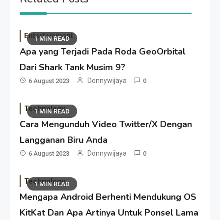
Entertainment
1 MIN READ
Apa yang Terjadi Pada Roda GeoOrbital
Dari Shark Tank Musim 9?
Donnywijaya
6 August 2023
0
Technology
1 MIN READ
Cara Mengunduh Video Twitter/X Dengan
Langganan Biru Anda
Donnywijaya
6 August 2023
0
Technology
1 MIN READ
Mengapa Android Berhenti Mendukung OS
KitKat Dan Apa Artinya Untuk Ponsel Lama