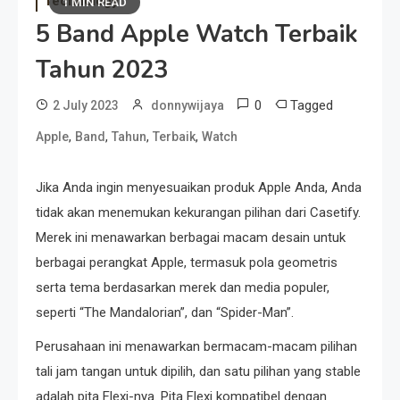
Technology
1 MIN READ
5 Band Apple Watch Terbaik
Tahun 2023
0
Tagged
2 July 2023
donnywijaya
,
,
,
,
Apple
Band
Tahun
Terbaik
Watch
Jika Anda ingin menyesuaikan produk Apple Anda, Anda
tidak akan menemukan kekurangan pilihan dari Casetify.
Merek ini menawarkan berbagai macam desain untuk
berbagai perangkat Apple, termasuk pola geometris
serta tema berdasarkan merek dan media populer,
seperti “The Mandalorian”, dan “Spider-Man”.
Perusahaan ini menawarkan bermacam-macam pilihan
tali jam tangan untuk dipilih, dan satu pilihan yang stable
adalah pita Flexi-nya. Pita Flexi kompatibel dengan