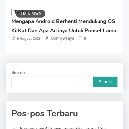
Technology
1 MIN READ
Mengapa Android Berhenti Mendukung OS
KitKat Dan Apa Artinya Untuk Ponsel Lama
Donnywijaya
6 August 2023
0
Search
Search
Pos-pos Terbaru
Europe’s new AI transparency rules are in effect.