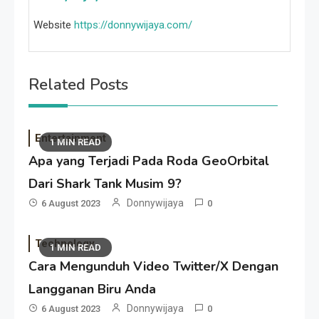
Website
https://donnywijaya.com/
Related Posts
Entertainment
1 MIN READ
Apa yang Terjadi Pada Roda GeoOrbital
Dari Shark Tank Musim 9?
Donnywijaya
6 August 2023
0
Technology
1 MIN READ
Cara Mengunduh Video Twitter/X Dengan
Langganan Biru Anda
Donnywijaya
6 August 2023
0