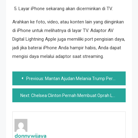
Layar iPhone sekarang akan dicerminkan di TV.
Arahkan ke foto, video, atau konten lain yang diinginkan
di iPhone untuk melihatnya di layar TV. Adaptor AV
Digital Lightning Apple juga memiliki port pengisian daya,
jadi jika baterai iPhone Anda hampir habis, Anda dapat
mengisi daya melalui adaptor saat streaming.
Post
Previous:
Mantan Ajudan Melania Trump Pernah Membocorkan Perasaannya Yang Sebenarnya Tentang Ivanka (& Itu Keras)
navigation
Next:
Chelsea Clinton Pernah Membuat Oprah LOL Dengan Memakai Sepatu yang Salah
donnywijaya