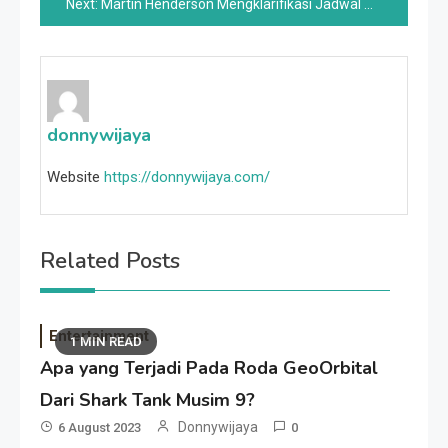
Next:
Martin Henderson Mengklarifikasi Jadwal Movie Virgin River Usai Mengangkat Harapan Followers
donnywijaya
Website
https://donnywijaya.com/
Related Posts
Entertainment
1 MIN READ
Apa yang Terjadi Pada Roda GeoOrbital
Dari Shark Tank Musim 9?
Donnywijaya
6 August 2023
0