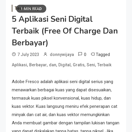
Technology
1 MIN READ
5 Aplikasi Seni Digital
Terbaik (Free Of Charge Dan
Berbayar)
0
Tagged
7 July 2023
donnywijaya
,
,
,
,
,
,
Aplikasi
Berbayar
dan
Digital
Gratis
Seni
Terbaik
Adobe Fresco adalah aplikasi seni digital serius yang
menawarkan berbagai kuas yang dapat disesuaikan,
termasuk kuas piksel konvensional, kuas hidup, dan
kuas vektor. Kuas langsung meniru efek penerapan cat
minyak dan cat air, dan kuas vektor memungkinkan
Anda membuat gambar dengan tampilan lukisan tangan
yang dapat diskalakan tanpa batas, tanpa piksel. Jika