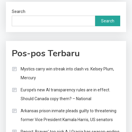
Search
Search
Pos-pos Terbaru
Mystics carry win streak into clash vs. Kelsey Plum,
Mercury
Europe’s new AI transparency rules are in effect.
Should Canada copy them? – National
Arkansas prison inmate pleads guilty to threatening
former Vice President Kamala Harris, US senators
Report: Braves’ top pick AJ Gracia has season-ending