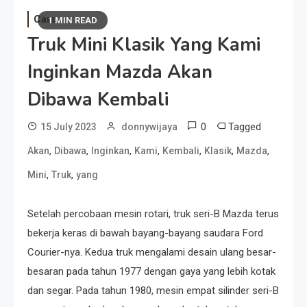
Cars
1 MIN READ
Truk Mini Klasik Yang Kami
Inginkan Mazda Akan
Dibawa Kembali
0
Tagged
15 July 2023
donnywijaya
,
,
,
,
,
,
,
Akan
Dibawa
Inginkan
Kami
Kembali
Klasik
Mazda
,
,
Mini
Truk
yang
Setelah percobaan mesin rotari, truk seri-B Mazda terus
bekerja keras di bawah bayang-bayang saudara Ford
Courier-nya. Kedua truk mengalami desain ulang besar-
besaran pada tahun 1977 dengan gaya yang lebih kotak
dan segar. Pada tahun 1980, mesin empat silinder seri-B