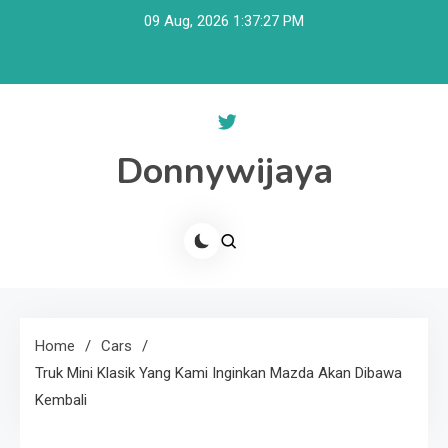
Skip
09 Aug, 2026
1:37:27 PM
to
content
Donnywijaya
Home
Cars
Truk Mini Klasik Yang Kami Inginkan Mazda Akan Dibawa
Kembali