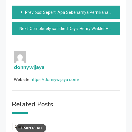
Post
Previous:
Seperti Apa Sebenarnya Pernikahan Mewah Ratu Rania Tahun 1993
navigation
Next:
Completely satisfied Days ‘Henry Winkler Hampir Mendapatkan Peran John Travolta Dalam Grease
donnywijaya
Website
https://donnywijaya.com/
Related Posts
Cars
1 MIN READ