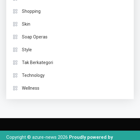
Shopping
Skin
Soap Operas
Style
Tak Berkategori
Technology
Wellness
Copyright © azure-news 2026
Proudly powered by