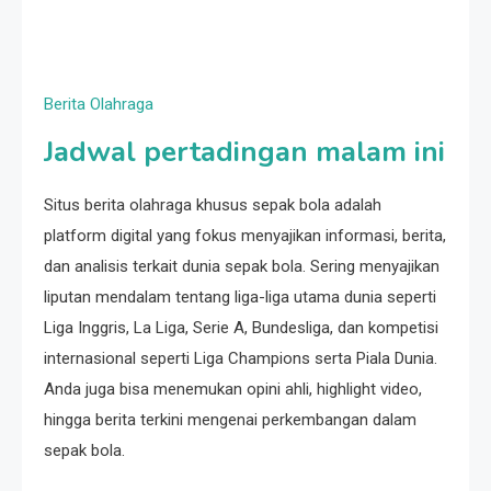
Berita Olahraga
Jadwal pertadingan malam ini
Situs berita olahraga khusus sepak bola adalah
platform digital yang fokus menyajikan informasi, berita,
dan analisis terkait dunia sepak bola. Sering menyajikan
liputan mendalam tentang liga-liga utama dunia seperti
Liga Inggris, La Liga, Serie A, Bundesliga, dan kompetisi
internasional seperti Liga Champions serta Piala Dunia.
Anda juga bisa menemukan opini ahli, highlight video,
hingga berita terkini mengenai perkembangan dalam
sepak bola.