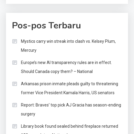
Pos-pos Terbaru
Mystics carry win streak into clash vs. Kelsey Plum,
Mercury
Europe’s new AI transparency rules are in effect.
Should Canada copy them? – National
Arkansas prison inmate pleads guilty to threatening
former Vice President Kamala Harris, US senators
Report: Braves’ top pick AJ Gracia has season-ending
surgery
Library book found sealed behind fireplace returned