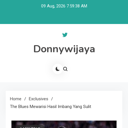
Skip
09 Aug, 2026
7:59:39 AM
to
content
Donnywijaya
Home
Exclusives
The Blues Mewarisi Hasil Imbang Yang Sulit