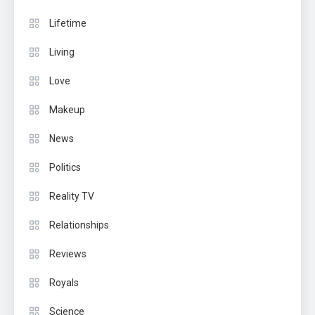
Lifetime
Living
Love
Makeup
News
Politics
Reality TV
Relationships
Reviews
Royals
Science