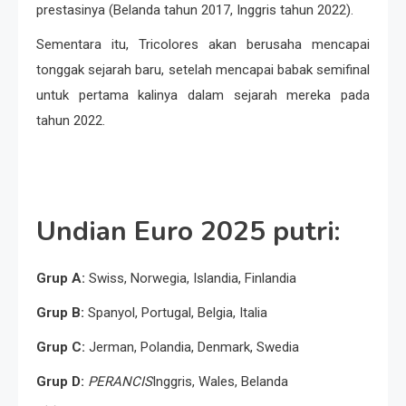
prestasinya (Belanda tahun 2017, Inggris tahun 2022).
Sementara itu, Tricolores akan berusaha mencapai
tonggak sejarah baru, setelah mencapai babak semifinal
untuk pertama kalinya dalam sejarah mereka pada
tahun 2022.
Undian Euro 2025 putri:
Grup A:
Swiss, Norwegia, Islandia, Finlandia
Grup B:
Spanyol, Portugal, Belgia, Italia
Grup C:
Jerman, Polandia, Denmark, Swedia
Grup D:
PERANCIS
Inggris, Wales, Belanda