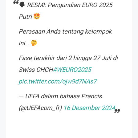
🗣 RESMI: Pengundian EURO 2025
Putri
Perasaan Anda tentang kelompok
ini…
Fase terakhir dari 2 hingga 27 Juli di
Swiss CHCH
#WEURO2025
pic.twitter.com/ojw9d7NAs7
— UEFA dalam bahasa Prancis
(@UEFAcom_fr)
16 Desember 2024