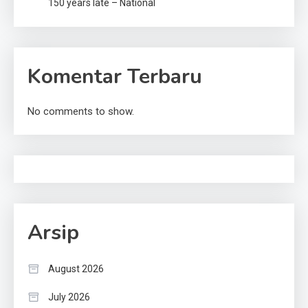
150 years late – National
Komentar Terbaru
No comments to show.
Arsip
August 2026
July 2026