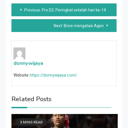
Post
Previous:
Pro D2: Peringkat setelah hari ke-14
navigation
Next:
Brive mengatasi Agen
donnywijaya
Website
https://donnywijaya.com/
Related Posts
3 MINS READ