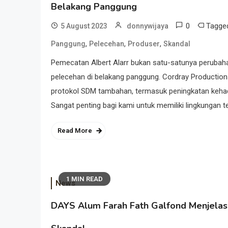
Belakang Panggung
0
Tagg
5 August 2023
donnywijaya
,
,
,
Panggung
Pelecehan
Produser
Skandal
Pemecatan Albert Alarr bukan satu-satunya perubahan 
pelecehan di belakang panggung. Cordray Producti
protokol SDM tambahan, termasuk peningkatan kehad
Sangat penting bagi kami untuk memiliki lingkungan te
Read More
1 MIN READ
News
DAYS Alum Farah Fath Galfond Menjelas