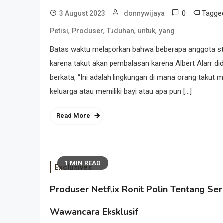
0
Tagg
3 August 2023
donnywijaya
,
,
,
,
Petisi
Produser
Tuduhan
untuk
yang
Batas waktu melaporkan bahwa beberapa anggota st
karena takut akan pembalasan karena Albert Alarr d
berkata, “Ini adalah lingkungan di mana orang takut m
keluarga atau memiliki bayi atau apa pun […]
Read More
1 MIN READ
Exclusives
Produser Netflix Ronit Polin Tentang Ser
Wawancara Eksklusif