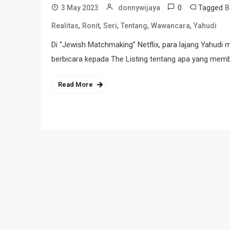
0
Tagged
3 May 2023
donnywijaya
B
,
,
,
,
,
Realitas
Ronit
Seri
Tentang
Wawancara
Yahudi
Di “Jewish Matchmaking” Netflix, para lajang Yahudi
berbicara kepada The Listing tentang apa yang membu
Read More