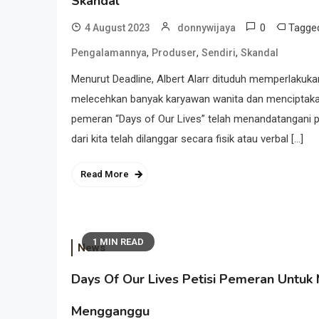
Skandal
0
Tagg
4 August 2023
donnywijaya
,
,
,
Pengalamannya
Produser
Sendiri
Skandal
Menurut Deadline, Albert Alarr dituduh memperlakukan 
melecehkan banyak karyawan wanita dan menciptakan l
pemeran “Days of Our Lives” telah menandatangani p
dari kita telah dilanggar secara fisik atau verbal […]
Read More
1 MIN READ
News
Days Of Our Lives Petisi Pemeran Untuk
Mengganggu