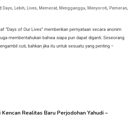
ed
,
,
,
,
,
,
,
Days
Lebih
Lives
Memecat
Mengganggu
Menyoroti
Pemeran
af “Days of Our Lives” memberikan pernyataan secara anonim
iduga memberitahukan bahwa siapa pun dapat diganti. Seseorang
engambil cuti, bahkan jika itu untuk sesuatu yang penting –
i Kencan Realitas Baru Perjodohan Yahudi –