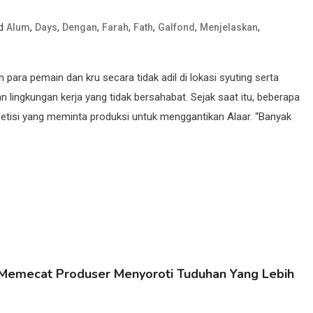
ed
,
,
,
,
,
,
,
Alum
Days
Dengan
Farah
Fath
Galfond
Menjelaskan
para pemain dan kru secara tidak adil di lokasi syuting serta
ingkungan kerja yang tidak bersahabat. Sejak saat itu, beberapa
etisi yang meminta produksi untuk menggantikan Alaar. “Banyak
 Memecat Produser Menyoroti Tuduhan Yang Lebih