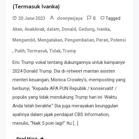
(Termasuk Ivanka)
0
Tagged
20 June 2023
donnywijaya
,
,
,
,
,
,
Akan
AnakAnak
dalam
Donald
Gedung
Ivanka
,
,
,
,
Mengambil
Mengatakan
Pengembalian
Peran
Potensi
,
,
,
,
Putih
Termasuk
Tidak
Trump
Eric Trump vokal tentang dukungannya untuk kampanye
2024 Donald Trump. Dia di-retweet mantan asisten
menteri keuangan, Monica Crowley’s, memposting yang
berbunyi, “Kepada APA PUN Republik / konservatif /
populis yang tidak mendukung Trump hari ini: Waktu
Anda telah berakhir.” Dia juga merayakan keunggulan
ayahnya dalam jajak pendapat CBS Information,
menulis, “Naik 5 poin lagi!” Itu […]
Read More