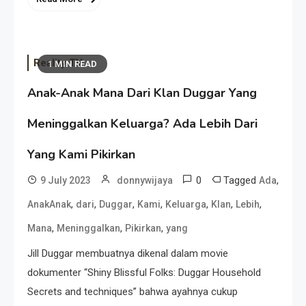
Reality TV
1 MIN READ
Anak-Anak Mana Dari Klan Duggar Yang
Meninggalkan Keluarga? Ada Lebih Dari
Yang Kami Pikirkan
0
Tagged
,
9 July 2023
donnywijaya
Ada
,
,
,
,
,
,
,
AnakAnak
dari
Duggar
Kami
Keluarga
Klan
Lebih
,
,
,
Mana
Meninggalkan
Pikirkan
yang
Jill Duggar membuatnya dikenal dalam movie
dokumenter “Shiny Blissful Folks: Duggar Household
Secrets and techniques” bahwa ayahnya cukup