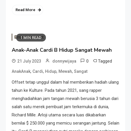
Read More
Entertainment
1 MIN READ
Anak-Anak Cardi B Hidup Sangat Mewah
0
Tagged
21 July 2023
donnywijaya
,
,
,
,
AnakAnak
Cardi
Hidup
Mewah
Sangat
Offset tetap unggul dalam hal memberikan hadiah ulang
tahun ke Kulture. Pada tahun 2021, sang rapper
menghadiahkan jam tangan mewah berusia 3 tahun dari
salah satu merek pembuat jam terkemuka di dunia,
Richard Mille. Arloji utama secara luas dikabarkan
bernilai $ 250.000 yang memicu serangan jantung. Selain