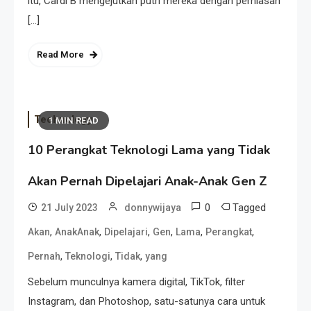
itu, Cardi B mengejutkan putri mereka dengan perhiasan
[…]
Read More
Technology
1 MIN READ
10 Perangkat Teknologi Lama yang Tidak
Akan Pernah Dipelajari Anak-Anak Gen Z
0
Tagged
21 July 2023
donnywijaya
,
,
,
,
,
,
Akan
AnakAnak
Dipelajari
Gen
Lama
Perangkat
,
,
,
Pernah
Teknologi
Tidak
yang
Sebelum munculnya kamera digital, TikTok, filter
Instagram, dan Photoshop, satu-satunya cara untuk