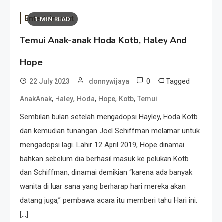
Entertainment
1 MIN READ
Temui Anak-anak Hoda Kotb, Haley And
Hope
0
Tagged
22 July 2023
donnywijaya
,
,
,
,
,
AnakAnak
Haley
Hoda
Hope
Kotb
Temui
Sembilan bulan setelah mengadopsi Hayley, Hoda Kotb
dan kemudian tunangan Joel Schiffman melamar untuk
mengadopsi lagi. Lahir 12 April 2019, Hope dinamai
bahkan sebelum dia berhasil masuk ke pelukan Kotb
dan Schiffman, dinamai demikian “karena ada banyak
wanita di luar sana yang berharap hari mereka akan
datang juga,” pembawa acara itu memberi tahu Hari ini.
[…]