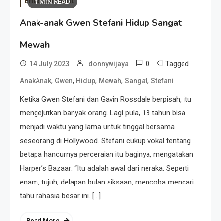
Entertainment
1 MIN READ
Anak-anak Gwen Stefani Hidup Sangat
Mewah
0
Tagged
14 July 2023
donnywijaya
,
,
,
,
,
AnakAnak
Gwen
Hidup
Mewah
Sangat
Stefani
Ketika Gwen Stefani dan Gavin Rossdale berpisah, itu
mengejutkan banyak orang. Lagi pula, 13 tahun bisa
menjadi waktu yang lama untuk tinggal bersama
seseorang di Hollywood. Stefani cukup vokal tentang
betapa hancurnya perceraian itu baginya, mengatakan
Harper’s Bazaar: “Itu adalah awal dari neraka. Seperti
enam, tujuh, delapan bulan siksaan, mencoba mencari
tahu rahasia besar ini. […]
Read More