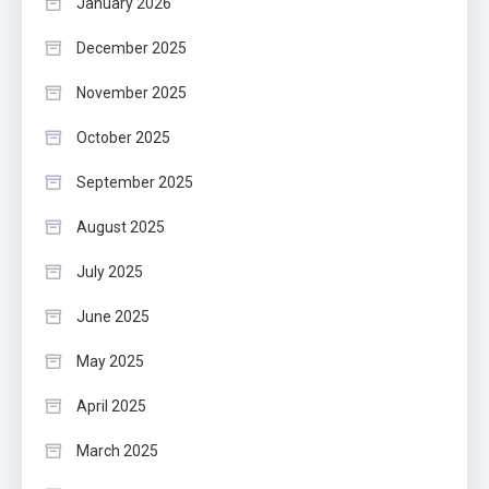
January 2026
December 2025
November 2025
October 2025
September 2025
August 2025
July 2025
June 2025
May 2025
April 2025
March 2025