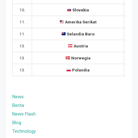
10.
Slovakia
11.
Amerika Serikat
11.
Selandia Baru
13.
Austria
13.
Norwegia
13.
Polandia
News
Berita
News Flash
Blog
Technology