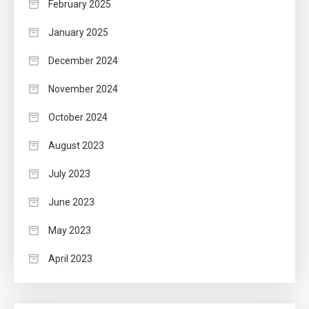
February 2025
January 2025
December 2024
November 2024
October 2024
August 2023
July 2023
June 2023
May 2023
April 2023