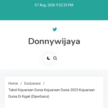
Skip
07 Aug, 2026
9:22:34 PM
to
content
Donnywijaya
Home
Exclusives
Tabel Kejuaraan Dunia Kejuaraan Dunia 2025 Kejuaraan
Dunia Di Kigali (Diperbarui)