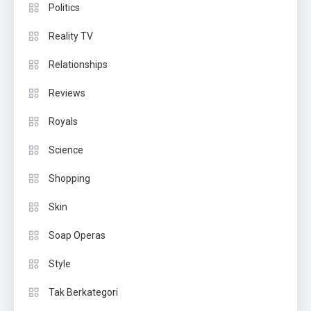
Politics
Reality TV
Relationships
Reviews
Royals
Science
Shopping
Skin
Soap Operas
Style
Tak Berkategori