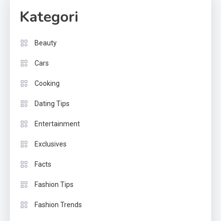
Kategori
Beauty
Cars
Cooking
Dating Tips
Entertainment
Exclusives
Facts
Fashion Tips
Fashion Trends