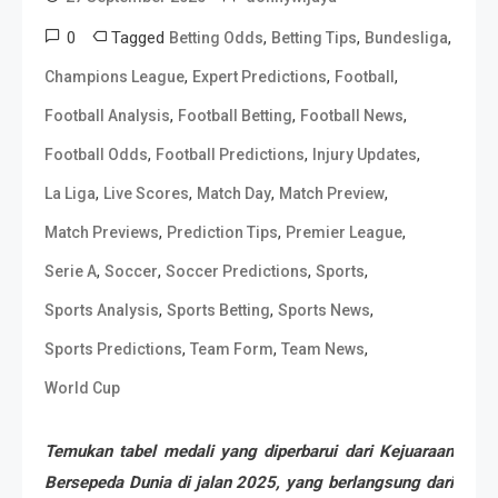
0
Tagged
,
,
,
Betting Odds
Betting Tips
Bundesliga
,
,
,
Champions League
Expert Predictions
Football
,
,
,
Football Analysis
Football Betting
Football News
,
,
,
Football Odds
Football Predictions
Injury Updates
,
,
,
,
La Liga
Live Scores
Match Day
Match Preview
,
,
,
Match Previews
Prediction Tips
Premier League
,
,
,
,
Serie A
Soccer
Soccer Predictions
Sports
,
,
,
Sports Analysis
Sports Betting
Sports News
,
,
,
Sports Predictions
Team Form
Team News
World Cup
Temukan tabel medali yang diperbarui dari Kejuaraan
Bersepeda Dunia di jalan 2025, yang berlangsung dari