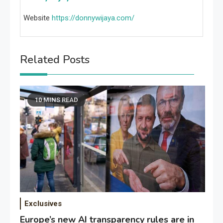
Website
https://donnywijaya.com/
Related Posts
10 MINS READ
Exclusives
Europe’s new AI transparency rules are in