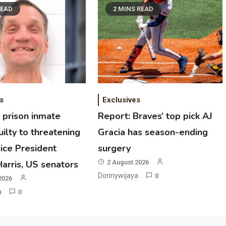
READ
2 MINS READ
s
Exclusives
 prison inmate
Report: Braves’ top pick AJ
ilty to threatening
Gracia has season-ending
ice President
surgery
arris, US senators
2 August 2026
Donnywijaya
0
2026
a
0