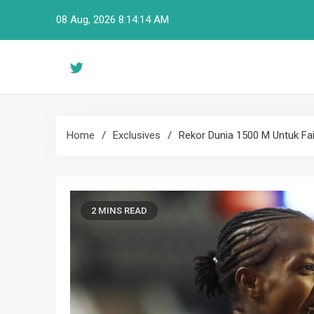
Skip
08 Aug, 2026
8:14:15 AM
to
content
Home
Exclusives
Rekor Dunia 1500 M Untuk Fa
2 MINS READ