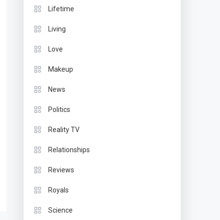
Lifetime
Living
Love
Makeup
News
Politics
Reality TV
Relationships
Reviews
Royals
Science