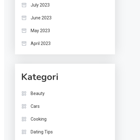
July 2023
June 2023
May 2023
April 2023
Kategori
Beauty
Cars
Cooking
Dating Tips