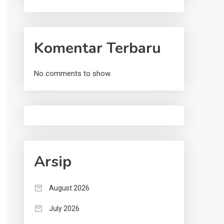
Komentar Terbaru
No comments to show.
Arsip
August 2026
July 2026