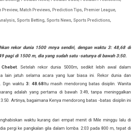
,
,
,
,
h Preview
Match Previews
Prediction Tips
Premier League
,
,
,
,
Analysis
Sports Betting
Sports News
Sports Predictions
an rekor dunia 1500 mnya sendiri, dengan waktu 3: 48,68 di
49 pagi di 1500 m, dia yang sudah satu -satunya di bawah 3:50.
e Chebet
. Setelah rekor dunia 5000m, sedikit lebih awal dalam
 lain jatuh selama acara yang luar biasa ini. Rekor dunia dan
m. Dgn waktu
3: 48.68
Itu masih mendorong batas disiplin. Wanita
karang adalah yang pertama di bawah 3:49, tanpa meninggalkan
3:50. Artinya, bagaimana Kenya mendorong batas -batas disiplin ini
nghabiskan waktu kurang dari empat menit di Mile minggu lalu di
ia pergi ke pangkalan gila dalam lomba. 2:03 pada 800 m, tepat di