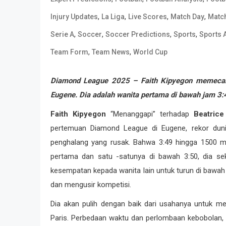
,
,
,
,
Injury Updates
La Liga
Live Scores
Match Day
Matc
,
,
,
,
Serie A
Soccer
Soccer Predictions
Sports
Sports 
,
,
Team Form
Team News
World Cup
Diamond League 2025
– Faith Kipyegon memecahk
Eugene. Dia adalah wanita pertama di bawah jam 3:
Faith Kipyegon
“Menanggapi” terhadap
Beatric
pertemuan Diamond League di Eugene, rekor dunia
penghalang yang rusak. Bahwa 3:49 hingga 1500 
pertama dan satu -satunya di bawah 3:50, dia se
kesempatan kepada wanita lain untuk turun di bawah 
dan mengusir kompetisi.
Dia akan pulih dengan baik dari usahanya untuk me
Paris. Perbedaan waktu dan perlombaan kebobolan, d