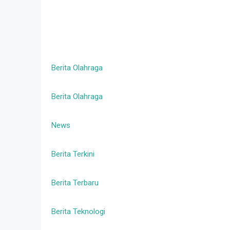
Berita Olahraga
Berita Olahraga
News
Berita Terkini
Berita Terbaru
Berita Teknologi