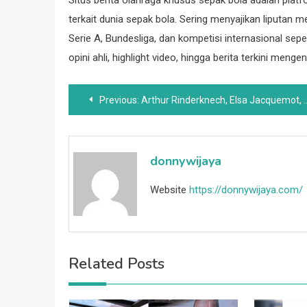
Situs berita olahraga khusus sepak bola adalah platfo
terkait dunia sepak bola. Sering menyajikan liputan me
Serie A, Bundesliga, dan kompetisi internasional se
opini ahli, highlight video, hingga berita terkini me
Post
Previous:
Arthur Rinderknech, Elsa Jacquemot, Gaël Monfils, Ringkasan Kamis 3 Juli
navigation
donnywijaya
Website
https://donnywijaya.com/
Related Posts