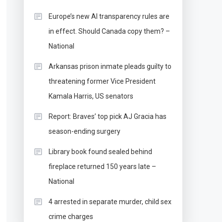
Europe’s new AI transparency rules are
in effect. Should Canada copy them? –
National
Arkansas prison inmate pleads guilty to
threatening former Vice President
Kamala Harris, US senators
Report: Braves’ top pick AJ Gracia has
season-ending surgery
Library book found sealed behind
fireplace returned 150 years late –
National
4 arrested in separate murder, child sex
crime charges