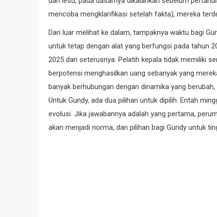
dan lesu, pada dasarnya dikalahkan sebelum pertand
mencoba mengklarifikasi setelah fakta), mereka terd
Dari luar melihat ke dalam, tampaknya waktu bagi Gu
untuk tetap dengan alat yang berfungsi pada tahun 
2025 dan seterusnya. Pelatih kepala tidak memiliki
berpotensi menghasilkan uang sebanyak yang mereka 
banyak berhubungan dengan dinamika yang berubah,
Untuk Gundy, ada dua pilihan untuk dipilih. Entah min
evolusi. Jika jawabannya adalah yang pertama, peru
akan menjadi norma, dan pilihan bagi Gundy untuk tin