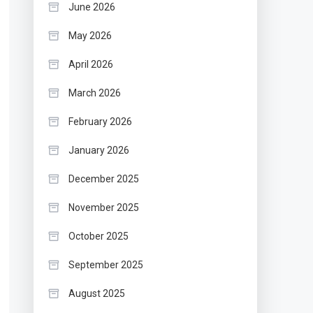
June 2026
May 2026
April 2026
March 2026
February 2026
January 2026
December 2025
November 2025
October 2025
September 2025
August 2025