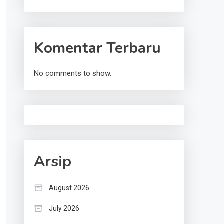
Komentar Terbaru
No comments to show.
Arsip
August 2026
July 2026