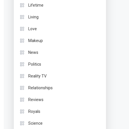
Lifetime
Living
Love
Makeup
News
Politics
Reality TV
Relationships
Reviews
Royals
Science