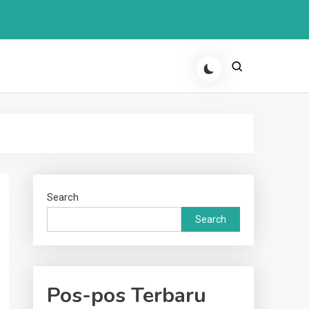
Search
Search
Pos-pos Terbaru