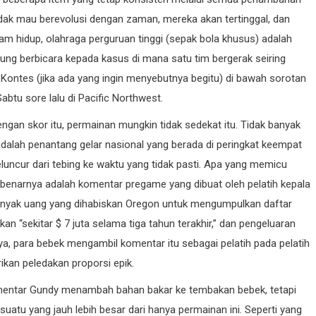
idak mau berevolusi dengan zaman, mereka akan tertinggal, dan
am hidup, olahraga perguruan tinggi (sepak bola khusus) adalah
sung berbicara kepada kasus di mana satu tim bergerak seiring
 Kontes (jika ada yang ingin menyebutnya begitu) di bawah sorotan
btu sore lalu di Pacific Northwest.
an skor itu, permainan mungkin tidak sedekat itu. Tidak banyak
adalah penantang gelar nasional yang berada di peringkat keempat
uncur dari tebing ke waktu yang tidak pasti. Apa yang memicu
benarnya adalah komentar pregame yang dibuat oleh pelatih kepala
nyak uang yang dihabiskan Oregon untuk mengumpulkan daftar
“sekitar $ 7 juta selama tiga tahun terakhir,” dan pengeluaran
nya, para bebek mengambil komentar itu sebagai pelatih pada pelatih
kan peledakan proporsi epik.
komentar Gundy menambah bahan bakar ke tembakan bebek, tetapi
tu yang jauh lebih besar dari hanya permainan ini. Seperti yang