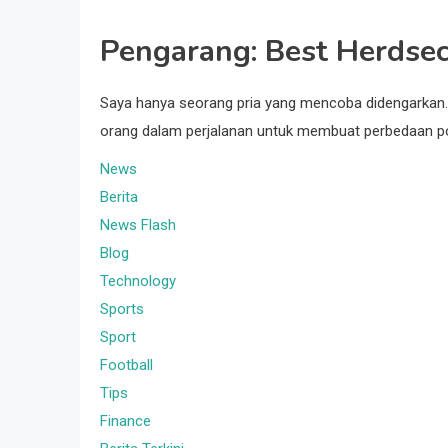
Pengarang:
Best Herdsec
Saya hanya seorang pria yang mencoba didengarkan
orang dalam perjalanan untuk membuat perbedaan po
News
Berita
News Flash
Blog
Technology
Sports
Sport
Football
Tips
Finance