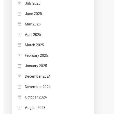
July 2025
June 2025
May 2025
April 2025
March 2025
February 2025
January 2025
December 2024
November 2024
October 2024
August 2023