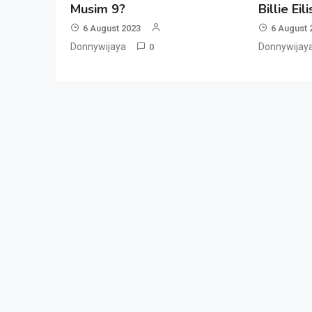
Musim 9?
Billie Eil
6 August 2023
6 August 
Donnywijaya
Donnywijay
0