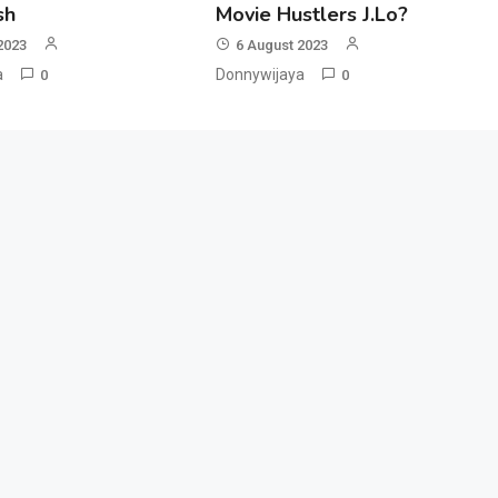
ish
Movie Hustlers J.Lo?
2023
6 August 2023
a
Donnywijaya
0
0