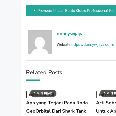
Post
Previous:
Ulasan Beats Studio Professional: Keluar Dari Bayangan Apple
navigation
donnywijaya
Website
https://donnywijaya.com/
Related Posts
1 MIN READ
1 MIN 
Entertainment
Entertai
Apa yang Terjadi Pada Roda
Arti Seb
GeoOrbital Dari Shark Tank
Untuk Ap