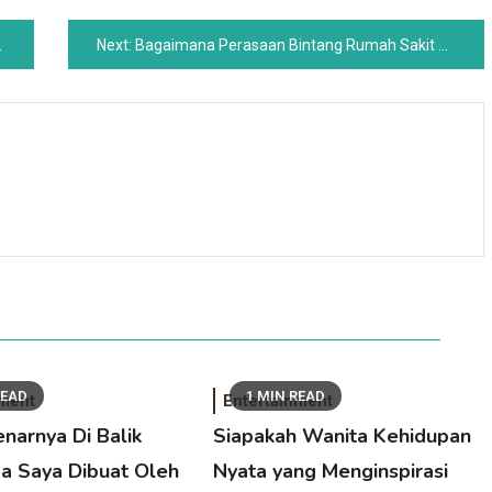
Next:
Bagaimana Perasaan Bintang Rumah Sakit Umum Wally Kurth Ketika Dia Mengetahui Kembalinya Eddie Maine
READ
1 MIN READ
nment
Entertainment
enarnya Di Balik
Siapakah Wanita Kehidupan
a Saya Dibuat Oleh
Nyata yang Menginspirasi