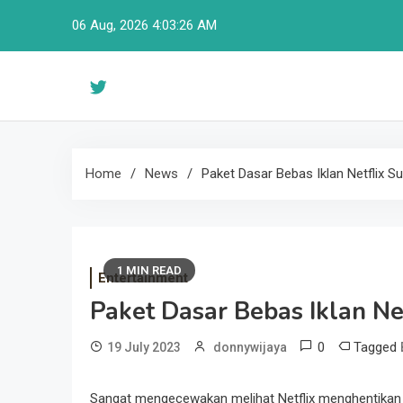
Skip
06 Aug, 2026
4:03:27 AM
to
content
Home
News
Paket Dasar Bebas Iklan Netflix S
1 MIN READ
Entertainment
Paket Dasar Bebas Iklan Ne
0
Tagged
19 July 2023
donnywijaya
Sangat mengecewakan melihat Netflix menghentikan 