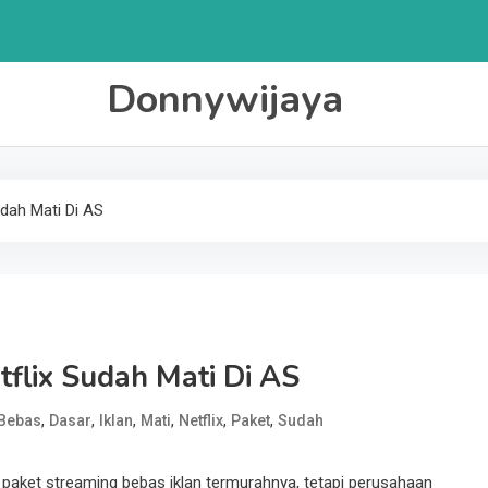
Donnywijaya
udah Mati Di AS
tflix Sudah Mati Di AS
,
,
,
,
,
,
Bebas
Dasar
Iklan
Mati
Netflix
Paket
Sudah
paket streaming bebas iklan termurahnya, tetapi perusahaan