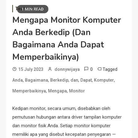
Technology
1 MIN READ
Mengapa Monitor Komputer
Anda Berkedip (Dan
Bagaimana Anda Dapat
Memperbaikinya)
0
Tagged
15 July 2023
donnywijaya
,
,
,
,
,
,
Anda
Bagaimana
Berkedip
dan
Dapat
Komputer
,
,
Memperbaikinya
Mengapa
Monitor
Kedipan monitor, secara umum, disebabkan oleh
pemutusan hubungan antara driver tampilan komputer
dan monitor fisik Anda. Setiap monitor komputer
memiliki apa yang disebut kecepatan penyegaran —