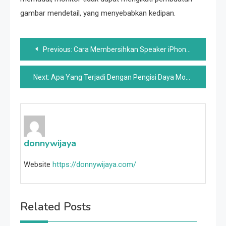
gambar mendetail, yang menyebabkan kedipan.
Post
Previous:
Cara Membersihkan Speaker iPhone Anda (Dan Mengapa Anda Perlu)
navigation
Next:
Apa Yang Terjadi Dengan Pengisi Daya Mobil Listrik SparkCharge Dari Shark Tank Musim 12?
donnywijaya
Website
https://donnywijaya.com/
Related Posts