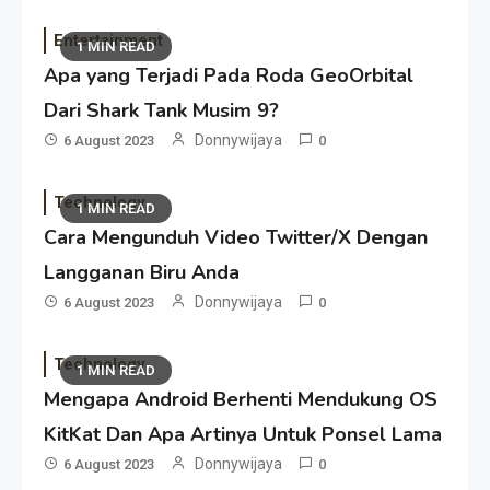
Entertainment
1 MIN READ
Apa yang Terjadi Pada Roda GeoOrbital
Dari Shark Tank Musim 9?
Donnywijaya
6 August 2023
0
Technology
1 MIN READ
Cara Mengunduh Video Twitter/X Dengan
Langganan Biru Anda
Donnywijaya
6 August 2023
0
Technology
1 MIN READ
Mengapa Android Berhenti Mendukung OS
KitKat Dan Apa Artinya Untuk Ponsel Lama
Donnywijaya
6 August 2023
0