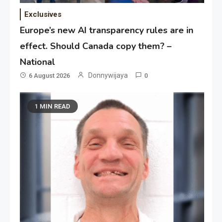
Exclusives
Europe’s new AI transparency rules are in
effect. Should Canada copy them? –
National
Donnywijaya
6 August 2026
0
1 MIN READ