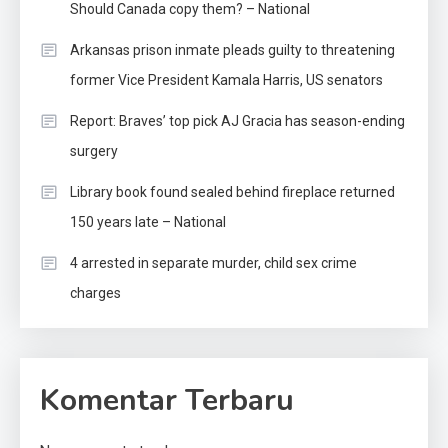
Should Canada copy them? – National
Arkansas prison inmate pleads guilty to threatening
former Vice President Kamala Harris, US senators
Report: Braves’ top pick AJ Gracia has season-ending
surgery
Library book found sealed behind fireplace returned
150 years late – National
4 arrested in separate murder, child sex crime
charges
Komentar Terbaru