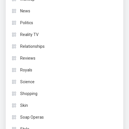
News
Politics
Reality TV
Relationships
Reviews
Royals
Science
Shopping
Skin
Soap Operas
Style