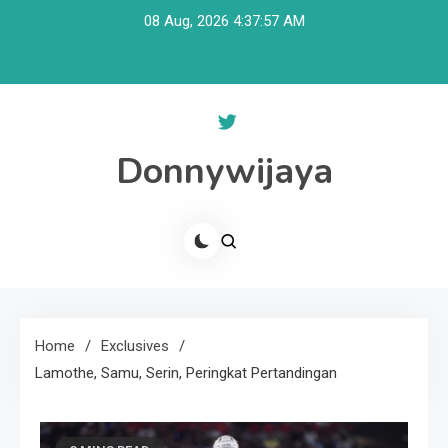
Skip
08 Aug, 2026
4:37:58 AM
to
content
Donnywijaya
Home
Exclusives
Lamothe, Samu, Serin, Peringkat Pertandingan