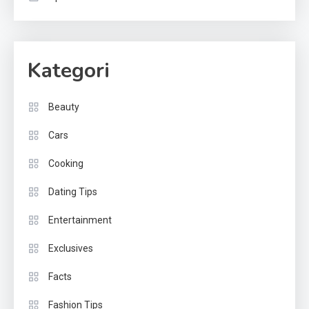
Kategori
Beauty
Cars
Cooking
Dating Tips
Entertainment
Exclusives
Facts
Fashion Tips