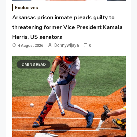
Exclusives
Arkansas prison inmate pleads guilty to
threatening former Vice President Kamala
Harris, US senators
Donnywijaya
4 August 2026
0
2 MINS READ