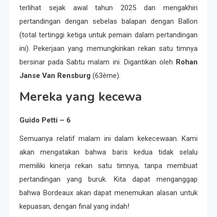
terlihat sejak awal tahun 2025 dan mengakhiri
pertandingan dengan sebelas balapan dengan Ballon
(total tertinggi ketiga untuk pemain dalam pertandingan
ini). Pekerjaan yang memungkinkan rekan satu timnya
bersinar pada Sabtu malam ini. Digantikan oleh
Rohan
Janse Van Rensburg
(63ème).
Mereka yang kecewa
Guido Petti – 6
Semuanya relatif malam ini dalam kekecewaan. Kami
akan mengatakan bahwa baris kedua tidak selalu
memiliki kinerja rekan satu timnya, tanpa membuat
pertandingan yang buruk. Kita dapat menganggap
bahwa Bordeaux akan dapat menemukan alasan untuk
kepuasan, dengan final yang indah!