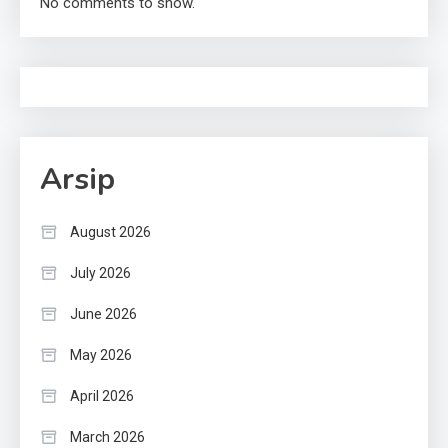
No comments to show.
Arsip
August 2026
July 2026
June 2026
May 2026
April 2026
March 2026