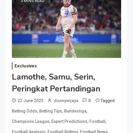
3 MINS READ
Exclusives
Lamothe, Samu, Serin,
Peringkat Pertandingan
0
Tagged
22 June 2025
donnywijaya
,
,
,
Betting Odds
Betting Tips
Bundesliga
,
,
,
Champions League
Expert Predictions
Football
,
,
,
Football Analysis
Football Betting
Football News