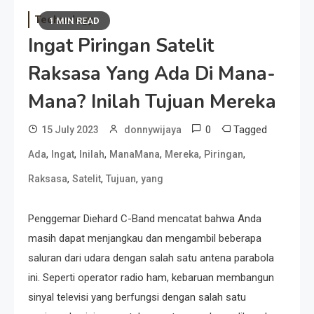
Technology
1 MIN READ
Ingat Piringan Satelit
Raksasa Yang Ada Di Mana-
Mana? Inilah Tujuan Mereka
0
Tagged
15 July 2023
donnywijaya
,
,
,
,
,
,
Ada
Ingat
Inilah
ManaMana
Mereka
Piringan
,
,
,
Raksasa
Satelit
Tujuan
yang
Penggemar Diehard C-Band mencatat bahwa Anda
masih dapat menjangkau dan mengambil beberapa
saluran dari udara dengan salah satu antena parabola
ini. Seperti operator radio ham, kebaruan membangun
sinyal televisi yang berfungsi dengan salah satu