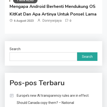
1 MIN READ
Mengapa Android Berhenti Mendukung OS
KitKat Dan Apa Artinya Untuk Ponsel Lama
Donnywijaya
6 August 2023
0
Search
Search
Pos-pos Terbaru
Europe’s new AI transparency rules are in effect.
Should Canada copy them? – National