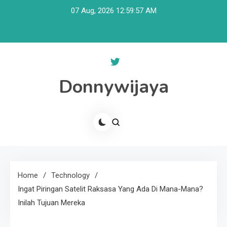
Skip
07 Aug, 2026
12:59:58 AM
to
content
Donnywijaya
Home
Technology
Ingat Piringan Satelit Raksasa Yang Ada Di Mana-Mana?
Inilah Tujuan Mereka