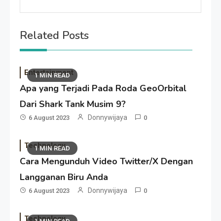
Related Posts
Entertainment
1 MIN READ
Apa yang Terjadi Pada Roda GeoOrbital
Dari Shark Tank Musim 9?
Donnywijaya
6 August 2023
0
Technology
1 MIN READ
Cara Mengunduh Video Twitter/X Dengan
Langganan Biru Anda
Donnywijaya
6 August 2023
0
Technology