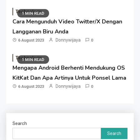
Technology
1 MIN READ
Cara Mengunduh Video Twitter/X Dengan
Langganan Biru Anda
Donnywijaya
6 August 2023
0
Technology
1 MIN READ
Mengapa Android Berhenti Mendukung OS
KitKat Dan Apa Artinya Untuk Ponsel Lama
Donnywijaya
6 August 2023
0
Search
Search