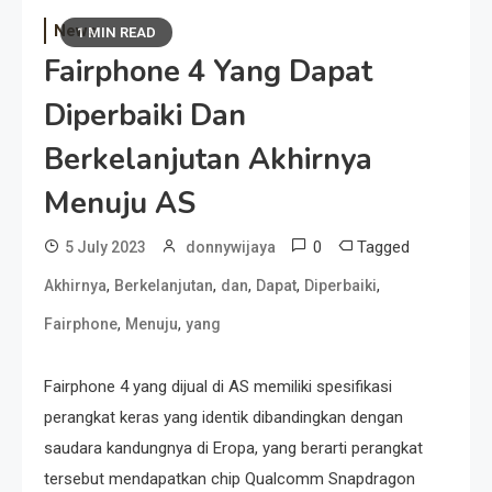
News
1 MIN READ
Fairphone 4 Yang Dapat
Diperbaiki Dan
Berkelanjutan Akhirnya
Menuju AS
0
Tagged
5 July 2023
donnywijaya
,
,
,
,
,
Akhirnya
Berkelanjutan
dan
Dapat
Diperbaiki
,
,
Fairphone
Menuju
yang
Fairphone 4 yang dijual di AS memiliki spesifikasi
perangkat keras yang identik dibandingkan dengan
saudara kandungnya di Eropa, yang berarti perangkat
tersebut mendapatkan chip Qualcomm Snapdragon