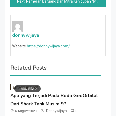
Next:
Pemeran Beruang Dan Mitra Kehidupan Nyata Mereka
donnywijaya
Website
https://donnywijaya.com/
Related Posts
Entertainment
1 MIN READ
Apa yang Terjadi Pada Roda GeoOrbital
Dari Shark Tank Musim 9?
Donnywijaya
6 August 2023
0