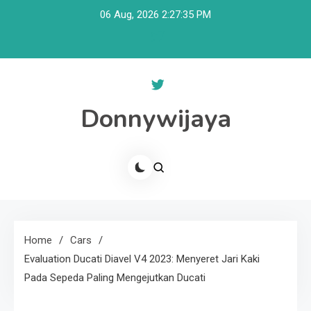
Skip
06 Aug, 2026
2:27:35 PM
to
content
Donnywijaya
Home
Cars
Evaluation Ducati Diavel V4 2023: Menyeret Jari Kaki
Pada Sepeda Paling Mengejutkan Ducati