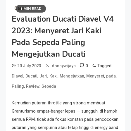
Cars
1 MIN READ
Evaluation Ducati Diavel V4
2023: Menyeret Jari Kaki
Pada Sepeda Paling
Mengejutkan Ducati
0
Tagged
20 July 2023
donnywijaya
,
,
,
,
,
,
,
Diavel
Ducati
Jari
Kaki
Mengejutkan
Menyeret
pada
,
,
Paling
Review
Sepeda
Kemudian putaran throttle yang strong membuat
Granturismo empat-banger lepas — sungguh, di hampir
semua RPM, tidak ada fokus konstan pada pencocokan
putaran yang sempurna atau tetap tinggi di energy band