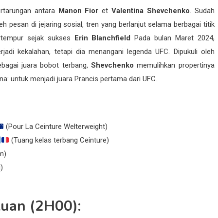
ertarungan antara
Manon Fior
et
Valentina Shevchenko
. Sudah
 pesan di jejaring sosial, tren yang berlanjut selama berbagai titik
ertempur sejak sukses
Erin Blanchfield
Pada bulan Maret 2024,
jadi kekalahan, tetapi dia menangani legenda UFC. Dipukuli oleh
bagai juara bobot terbang,
Shevchenko
memulihkan propertinya
a: untuk menjadi juara Prancis pertama dari UFC.
(Pour La Ceinture Welterweight)
(Tuang kelas terbang Ceinture)
m)
)
uan (2H00):