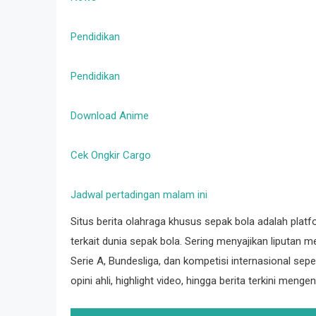
Pendidikan
Pendidikan
Download Anime
Cek Ongkir Cargo
Jadwal pertadingan malam ini
Situs berita olahraga khusus sepak bola adalah platfo
terkait dunia sepak bola. Sering menyajikan liputan me
Serie A, Bundesliga, dan kompetisi internasional se
opini ahli, highlight video, hingga berita terkini me