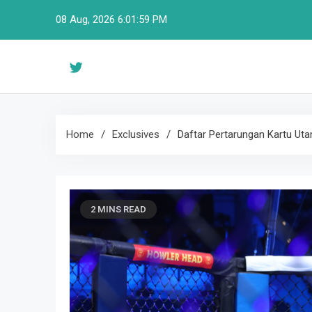
Skip
08 Aug, 2026
6:02:00 PM
to
content
Home
Exclusives
Daftar Pertarungan Kartu Ut
2 MINS READ