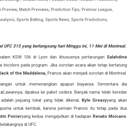
,
,
,
,
h Preview
Match Previews
Prediction Tips
Premier League
,
,
,
,
Analysis
Sports Betting
Sports News
Sports Predictions
l UFC 315 yang berlangsung hari Minggu ini, 11 Mei di Montreal.
 malam KSW 106 di Lyon dan khususnya pertarungan
Salahdine
 tricolors pada program. Jika sorotan acara akan tetap bertarung
Jack of the Maddalena,
Prancis akan menjadi sorotan di Montreal.
rjuangan untuk memenangkan apapun biayanya. Sementara dia
ez
Lawannya, dipaksa ke paket cedera. Banyak nama telah beredar
adalah pejuang lokal yang tidak dikenal,
Kyle Greasy
yang akan
rna untuk kembali, karena pemain Prancis itu tetap pada dua
tin Poirier
yang kedua mengejutkan di hadapan
Renato Moicano
.
 belakangnya di UFC.