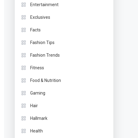
Entertainment
Exclusives
Facts
Fashion Tips
Fashion Trends
Fitness
Food & Nutrition
Gaming
Hair
Hallmark
Health