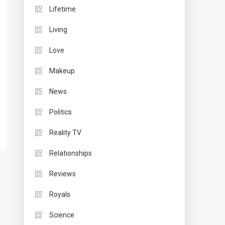
Lifetime
Living
Love
Makeup
News
Politics
Reality TV
Relationships
Reviews
Royals
Science