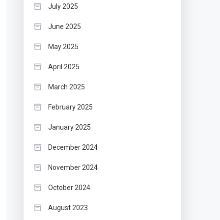
July 2025
June 2025
May 2025
April 2025
March 2025
February 2025
January 2025
December 2024
November 2024
October 2024
August 2023