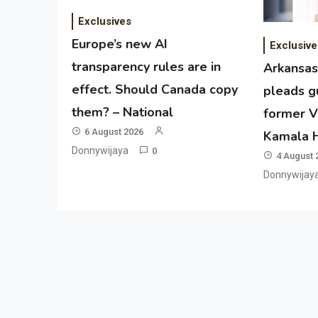
Exclusives
Europe’s new AI
Exclusive
transparency rules are in
Arkansas
effect. Should Canada copy
pleads gu
them? – National
former V
6 August 2026
Kamala H
Donnywijaya
0
4 August 
Donnywijay