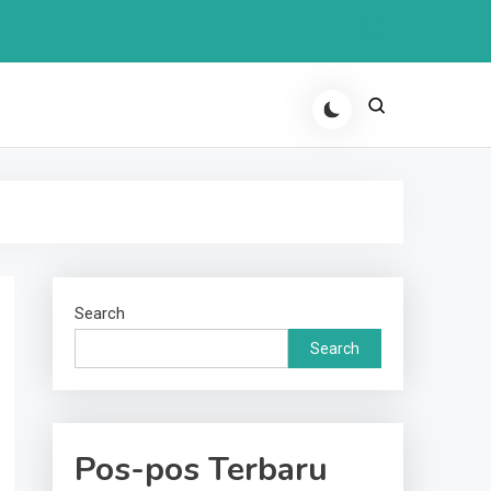
Search
Search
Pos-pos Terbaru