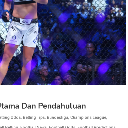
 Utama Dan Pendahuluan
,
,
,
,
etting Odds
Betting Tips
Bundesliga
Champions League
,
,
,
,
ll Betting
Football News
Football Odds
Football Predictions