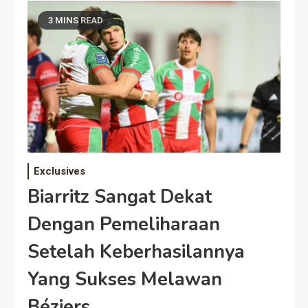
3 MINS READ
Exclusives
Biarritz Sangat Dekat
Dengan Pemeliharaan
Setelah Keberhasilannya
Yang Sukses Melawan
Béziers