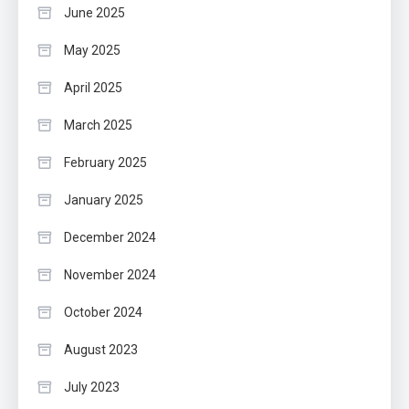
June 2025
May 2025
April 2025
March 2025
February 2025
January 2025
December 2024
November 2024
October 2024
August 2023
July 2023