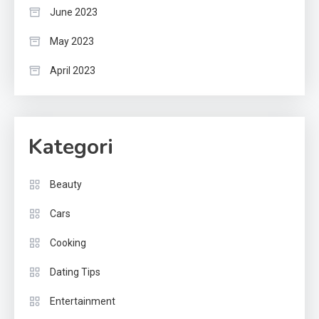
June 2023
May 2023
April 2023
Kategori
Beauty
Cars
Cooking
Dating Tips
Entertainment