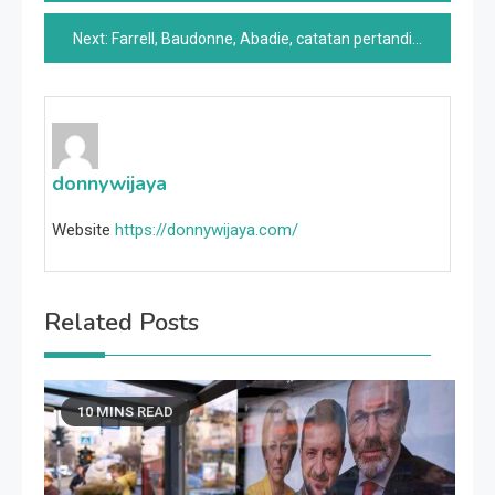
navigation
Next:
Farrell, Baudonne, Abadie, catatan pertandingan
donnywijaya
Website
https://donnywijaya.com/
Related Posts
10 MINS READ