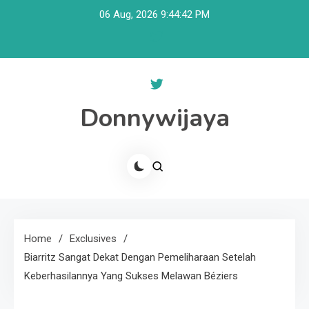
Skip
06 Aug, 2026
9:44:43 PM
to
content
Donnywijaya
Home
Exclusives
Biarritz Sangat Dekat Dengan Pemeliharaan Setelah
Keberhasilannya Yang Sukses Melawan Béziers