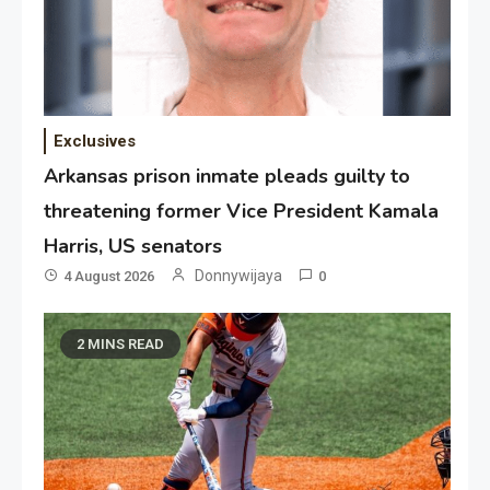
Exclusives
Arkansas prison inmate pleads guilty to
threatening former Vice President Kamala
Harris, US senators
Donnywijaya
4 August 2026
0
2 MINS READ