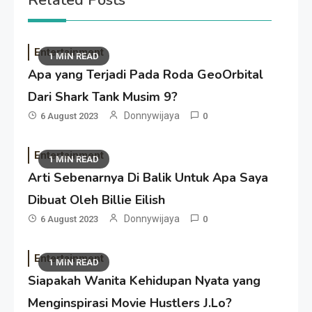
Related Posts
Entertainment
1 MIN READ
Apa yang Terjadi Pada Roda GeoOrbital
Dari Shark Tank Musim 9?
Donnywijaya
6 August 2023
0
Entertainment
1 MIN READ
Arti Sebenarnya Di Balik Untuk Apa Saya
Dibuat Oleh Billie Eilish
Donnywijaya
6 August 2023
0
Entertainment
1 MIN READ
Siapakah Wanita Kehidupan Nyata yang
Menginspirasi Movie Hustlers J.Lo?