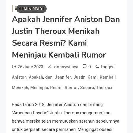
Entertainment
1 MIN READ
Apakah Jennifer Aniston Dan
Justin Theroux Menikah
Secara Resmi? Kami
Meninjau Kembali Rumor
0
Tagged
26 June 2023
donnywijaya
,
,
,
,
,
,
,
Aniston
Apakah
dan
Jennifer
Justin
Kami
Kembali
,
,
,
,
,
Menikah
Meninjau
Resmi
Rumor
Secara
Theroux
Pada tahun 2018, Jennifer Aniston dan bintang
“American Psycho” Justin Theroux mengumumkan
bahwa mereka telah memutuskan setahun sebelumnya
untuk berpisah secara permanen. Mengingat obsesi