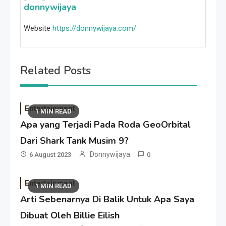
donnywijaya
Website
https://donnywijaya.com/
Related Posts
Entertainment
1 MIN READ
Apa yang Terjadi Pada Roda GeoOrbital
Dari Shark Tank Musim 9?
Donnywijaya
6 August 2023
0
Entertainment
1 MIN READ
Arti Sebenarnya Di Balik Untuk Apa Saya
Dibuat Oleh Billie Eilish