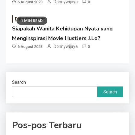
Donnywijaya
6 August 2023
0
Entertainment
1 MIN READ
Siapakah Wanita Kehidupan Nyata yang
Menginspirasi Movie Hustlers J.Lo?
Donnywijaya
6 August 2023
0
Search
Search
Pos-pos Terbaru