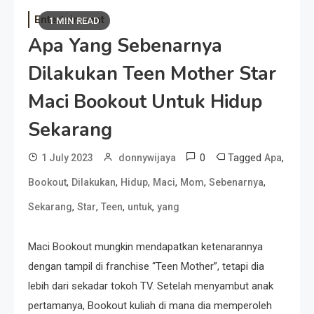
Entertainment
1 MIN READ
Apa Yang Sebenarnya
Dilakukan Teen Mother Star
Maci Bookout Untuk Hidup
Sekarang
0
Tagged
,
1 July 2023
donnywijaya
Apa
,
,
,
,
,
,
Bookout
Dilakukan
Hidup
Maci
Mom
Sebenarnya
,
,
,
,
Sekarang
Star
Teen
untuk
yang
Maci Bookout mungkin mendapatkan ketenarannya
dengan tampil di franchise “Teen Mother”, tetapi dia
lebih dari sekadar tokoh TV. Setelah menyambut anak
pertamanya, Bookout kuliah di mana dia memperoleh