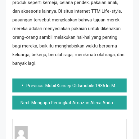
produk seperti kemeja, celana pendek, pakaian anak,
dan aksesoris lainnya. Di situs internet TTM Life-style,
pasangan tersebut menjelaskan bahwa tujuan merek
mereka adalah menyediakan pakaian untuk dikenakan
orang-orang sambil melakukan hal-hal yang penting
bagi mereka, baik itu menghabiskan waktu bersama
keluarga, bekerja, berolahraga, menikmati olahraga, dan
banyak lagi.
Post
Previous:
Mobil Konsep Oldsmobile 1986 Ini Memiliki Salah Satu Roda Kemudi Terkeren Yang Pernah Kami Lihat
navigation
Next:
Mengapa Perangkat Amazon Alexa Anda Berkedip Kuning, Dan Apa Artinya