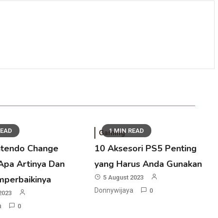
READ
1 MIN READ
Gaming
ntendo Change
10 Aksesori PS5 Penting
Apa Artinya Dan
yang Harus Anda Gunakan
mperbaikinya
5 August 2023
Donnywijaya
0
2023
a
0