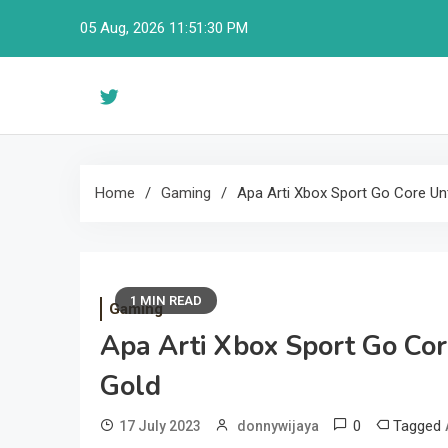
Skip
05 Aug, 2026
11:51:31 PM
to
content
Home
Gaming
Apa Arti Xbox Sport Go Core Un
1 MIN READ
Gaming
Apa Arti Xbox Sport Go Co
Gold
0
Tagged
17 July 2023
donnywijaya