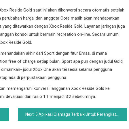
x Reside Gold saat ini akan dikonversi secara otomatis setelah
da perubahan harga, dan anggota Core masih akan mendapatkan
a yang ditawarkan dengan Xbox Reside Gold. Layanan jaringan juga
anggan konsol untuk bermain recreation on-line. Secara umum,
box Reside Gold.
 menandakan akhir dari Sport dengan fitur Emas, di mana
on free of charge setiap bulan. Sport apa pun dengan judul Gold
 dimainkan- judul Xbox One akan tersedia selama pengguna
etap ada di perpustakaan pengguna.
 akan memengaruhi konversi langganan Xbox Reside Gold ke
mi devaluasi dari rasio 1:1 menjadi 3:2 sebelumnya.
Next:
5 Aplikasi Olahraga Terbaik Untuk Perangkat Android