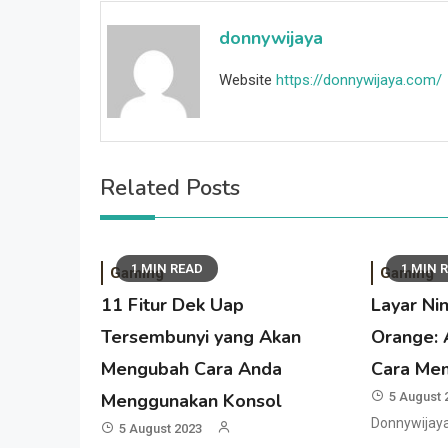
donnywijaya
Website
https://donnywijaya.com/
Related Posts
1 MIN READ
1 MIN 
Gaming
Gaming
11 Fitur Dek Uap
Layar Ni
Tersembunyi yang Akan
Orange: 
Mengubah Cara Anda
Cara Me
Menggunakan Konsol
5 August 
Donnywijay
5 August 2023