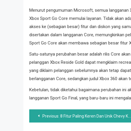
Menurut pengumuman Microsoft, semua langganan Xbo
Xbox Sport Go Core memulai layanan. Tidak akan a
akses ke (sebagian besar) fitur dan diskon yang sam
disertakan dalam langganan Core, memungkinkan pel
Sport Go Core akan membawa sebagian besar fitur X
Satu-satunya perubahan besar adalah rilis Core akan
pelanggan Xbox Reside Gold dapat mengklaim recreati
yang diklaim pelanggan sebelumnya akan tetap dapat
berlangganan Core, sedangkan judul Xbox 360 akan t
Kebetulan, tidak diketahui bagaimana perubahan ini
langganan Sport Go Final, yang baru-baru ini mengala
Post
Previous:
8 Fitur Paling Keren Dan Unik Chevy K5 Blazer Authentic
navigation