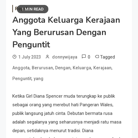
Royals
1 MIN READ
Anggota Keluarga Kerajaan
Yang Berurusan Dengan
Penguntit
0
Tagged
1 July 2023
donnywijaya
,
,
,
,
,
Anggota
Berurusan
Dengan
Keluarga
Kerajaan
,
Penguntit
yang
Ketika Girl Diana Spencer muda terungkap ke publik
sebagai orang yang merebut hati Pangeran Wales,
publik langsung jatuh cinta. Debutan bermata rusa
adalah segalanya yang seharusnya menjadi ratu masa
depan, setidaknya menurut tradisi. Diana