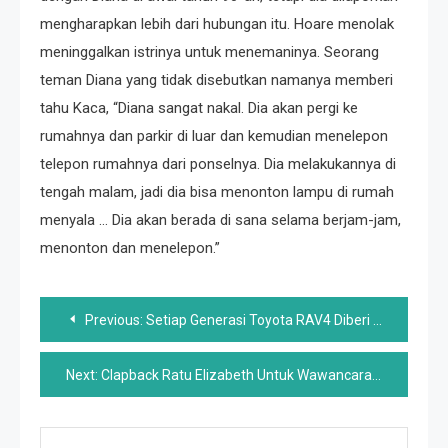
mengharapkan lebih dari hubungan itu. Hoare menolak
meninggalkan istrinya untuk menemaninya. Seorang
teman Diana yang tidak disebutkan namanya memberi
tahu Kaca, “Diana sangat nakal. Dia akan pergi ke
rumahnya dan parkir di luar dan kemudian menelepon
telepon rumahnya dari ponselnya. Dia melakukannya di
tengah malam, jadi dia bisa menonton lampu di rumah
menyala … Dia akan berada di sana selama berjam-jam,
menonton dan menelepon.”
Post
Previous:
Setiap Generasi Toyota RAV4 Diberi Peringkat Terburuk Hingga Terbaik
navigation
Next:
Clapback Ratu Elizabeth Untuk Wawancara Oprah Meghan dan Harry Dilaporkan Diperjuangkan oleh Kate