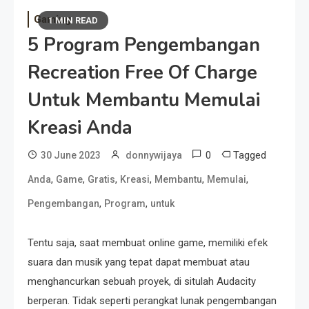
Gaming
1 MIN READ
5 Program Pengembangan
Recreation Free Of Charge
Untuk Membantu Memulai
Kreasi Anda
0
Tagged
30 June 2023
donnywijaya
,
,
,
,
,
,
Anda
Game
Gratis
Kreasi
Membantu
Memulai
,
,
Pengembangan
Program
untuk
Tentu saja, saat membuat online game, memiliki efek
suara dan musik yang tepat dapat membuat atau
menghancurkan sebuah proyek, di situlah Audacity
berperan. Tidak seperti perangkat lunak pengembangan