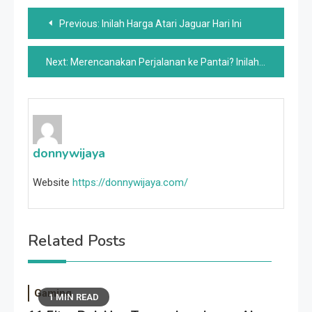
Post
Previous:
Inilah Harga Atari Jaguar Hari Ini
navigation
Next:
Merencanakan Perjalanan ke Pantai? Inilah Jenis Pakaian Yang Perlu Dikemas
donnywijaya
Website
https://donnywijaya.com/
Related Posts
Gaming
1 MIN READ